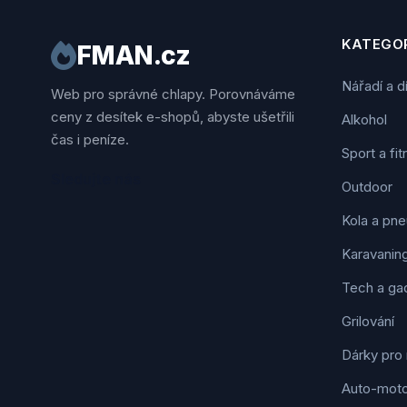
KATEGOR
FMAN.cz
Nářadí a d
Web pro správné chlapy. Porovnáváme
ceny z desítek e-shopů, abyste ušetřili
Alkohol
čas i peníze.
Sport a fi
Sledujte nás
Outdoor
Kola a pne
Karavanin
Tech a ga
Grilování
Dárky pro
Auto-mot