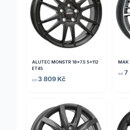
ALUTEC MONSTR 18x7.5 5x112
MAK 
ET45
7
od
3 809 Kč
od