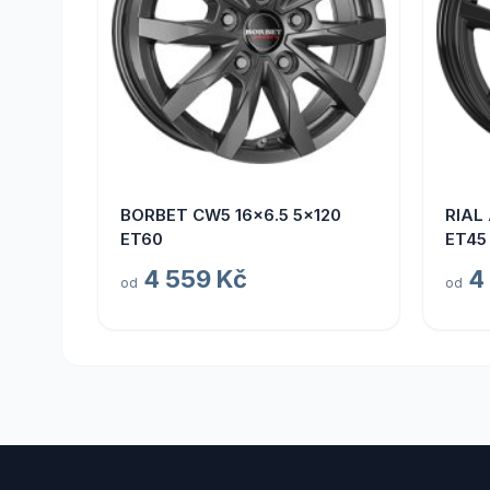
BORBET CW5 16x6.5 5x120
RIAL
ET60
ET45
4 559 Kč
4
od
od