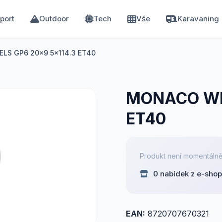
port
Outdoor
Tech
Vše
Karavaning
S GP6 20x9 5x114.3 ET40
MONACO WHE
ET40
Produkt není momentálně
0 nabídek z e-sho
EAN:
8720707670321