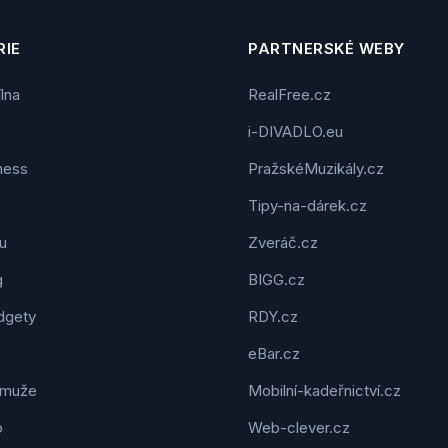
IE
PARTNERSKÉ WEBY
ílna
RealFree.cz
i-DIVADLO.eu
tness
PražskéMuzikály.cz
Tipy-na-dárek.cz
u
Zveráč.cz
g
BIGG.cz
dgety
RDY.cz
eBar.cz
 muže
Mobilní-kadeřnictví.cz
o
Web-clever.cz