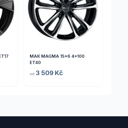
ET17
MAK MAGMA 15x6 4x100
ET40
3 509 Kč
od