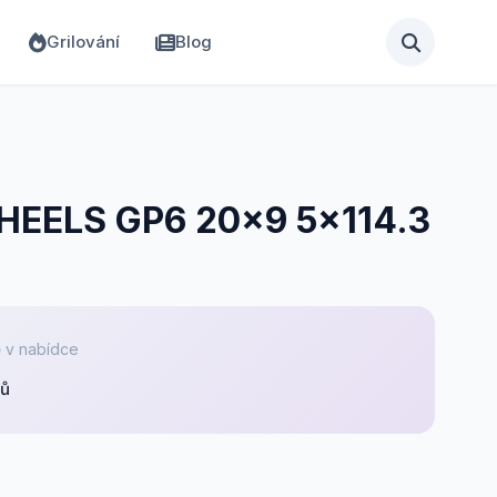
Grilování
Blog
ELS GP6 20x9 5x114.3
 v nabídce
pů