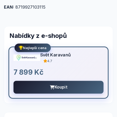
EAN:
8719927103115
Nabídky z e-shopů
Nejlepší cena
Svět Karavanů
4.7
7 899 Kč
Koupit