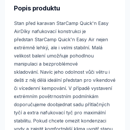
Popis produktu
Stan před karavan StarCamp Quick'n Easy
AirDíky nafukovací konstrukci je
předstan StarCamp Quick'n Easy Air nejen
extrémně lehký, ale i velmi stabilní. Malá
velikost balení umožňuje pohodlnou
manipulaci a bezproblémové
skladování. Navíc jeho odolnost vůči větru i
dešti z něj dělá ideální předstan pro víkendové
či vícedenní kempování. V případě vystavení
extrémním povětrnostním podmínkám
doporučujeme doobjednat sadu přítlačných
tyčí a extra nafukovací tyč pro maximální
stabilitu. Pokud chcete omezit kondenzaci
vody a zajistit komfortnější klima uvnitř stanu,