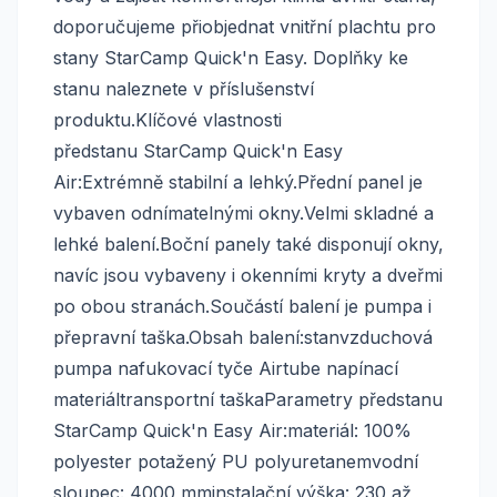
doporučujeme přiobjednat vnitřní plachtu pro
stany StarCamp Quick'n Easy. Doplňky ke
stanu naleznete v příslušenství
produktu.Klíčové vlastnosti
předstanu StarCamp Quick'n Easy
Air:Extrémně stabilní a lehký.Přední panel je
vybaven odnímatelnými okny.Velmi skladné a
lehké balení.Boční panely také disponují okny,
navíc jsou vybaveny i okenními kryty a dveřmi
po obou stranách.Součástí balení je pumpa i
přepravní taška.Obsah balení:stanvzduchová
pumpa nafukovací tyče Airtube napínací
materiáltransportní taškaParametry předstanu
StarCamp Quick'n Easy Air:materiál: 100%
polyester potažený PU polyuretanemvodní
sloupec: 4000 mminstalační výška: 230 až