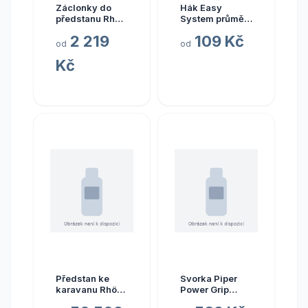
Záclonky do
Hák Easy
předstanu Rhön
System průměr
DC, 4 kusy
22 mm
2 219
109 Kč
od
od
Kč
Předstan ke
Svorka Piper
karavanu Rhön
Power Grip
DC rozměr a
velikost 32/28