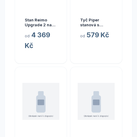
Stan Reimo
Tyč Piper
Upgrade 2 na
stanová s
zadní výklopné
otočnou patkou
4 369
579 Kč
dveře VW
druh 4.
od
od
T4/T5/T6
Kč