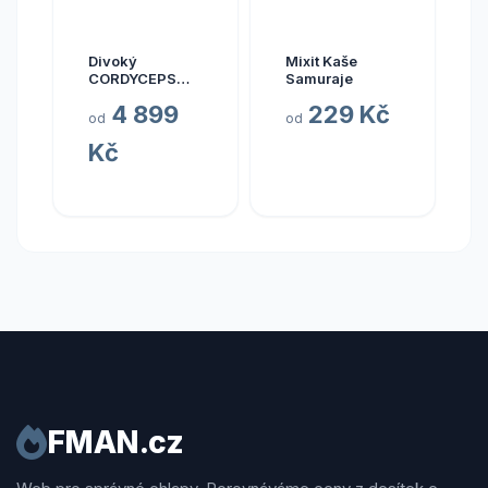
Divoký
Mixit Kaše
CORDYCEPS
Samuraje
pravý (Bhútán),
4 899
229 Kč
30 kapslí
od
od
Kč
FMAN.cz