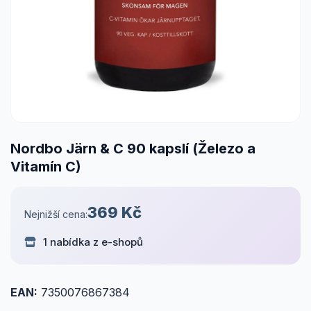
Nordbo Järn & C 90 kapslí (Železo a
Vitamín C)
369 Kč
Nejnižší cena:
1 nabídka z e-shopů
EAN:
7350076867384