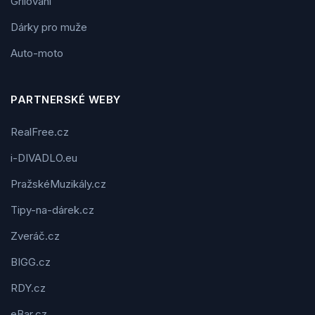
Grilování
Dárky pro muže
Auto-moto
PARTNERSKÉ WEBY
RealFree.cz
i-DIVADLO.eu
PražskéMuzikály.cz
Tipy-na-dárek.cz
Zveráč.cz
BIGG.cz
RDY.cz
eBar.cz