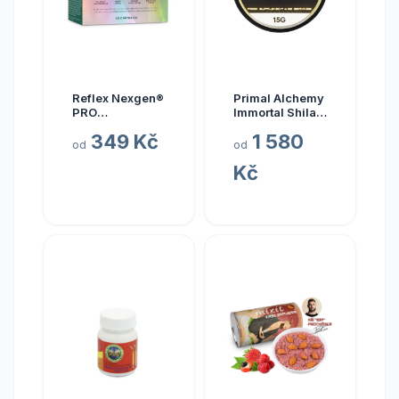
Reflex Nexgen®
Primal Alchemy
PRO
Immortal Shilajit
Multivitamín
Hmotnost: 15
349 Kč
1 580
NEW, 90 kapslí
gramů
od
od
Kč