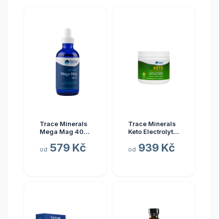
Trace Minerals
Trace Minerals
Mega Mag 400
Keto Electrolyte
mg, hořčík s
Powder, Keto
579 Kč
939 Kč
elektrolyty, 118
elektrolyty v
od
od
ml
prášku, citrón a
limetka, 330 g