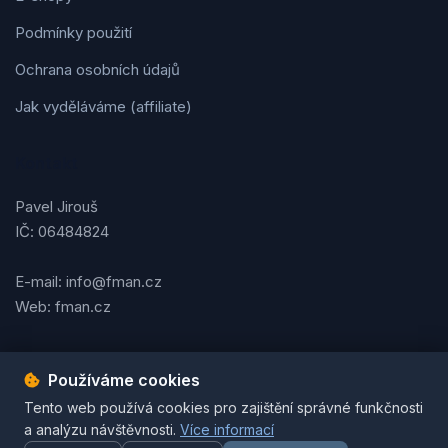
Podmínky použití
Ochrana osobních údajů
Jak vyděláváme (affiliate)
Kontakt
Pavel Jirouš
IČ: 06484824
E-mail: info@fman.cz
Web: fman.cz
Používáme cookies
Podmínky použití
Ochrana osobních údajů
Cookies
Tento web používá cookies pro zajištění správné funkčnosti
© 2026 FMAN.cz. Všechna práva vyhrazena. | Vytvořil
Pavel
a analýzu návštěvnosti.
Více informací