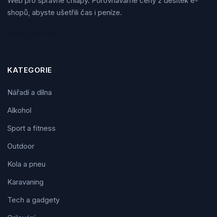
Web pro správné chlapy. Porovnáváme ceny z desítek e-
shopů, abyste ušetřili čas i peníze.
Sledujte nás
KATEGORIE
Nářadí a dílna
Alkohol
Sport a fitness
Outdoor
Kola a pneu
Karavaning
Tech a gadgety