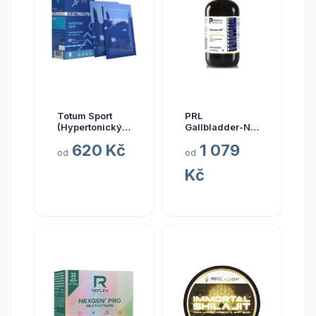
Totum Sport
PRL
(Hypertonický
Gallbladder-ND,
nápoj z mořské
zdraví žlučníku,
620 Kč
1 079
vody), 10 x 20
237 ml
od
od
ml
Kč