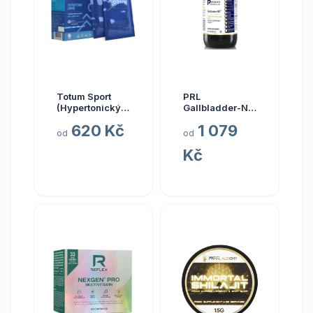
Totum Sport
PRL
(Hypertonický
Gallbladder-ND,
nápoj z mořské
zdraví žlučníku,
620 Kč
1 079
vody), 10 x 20
237 ml
od
od
ml
Kč