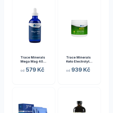
Trace Minerals
Trace Minerals
Mega Mag 400
Keto Electrolyte
mg, hořčík s
Powder, Keto
579 Kč
939 Kč
elektrolyty, 118
elektrolyty v
od
od
ml
prášku, citrón a
limetka, 330 g