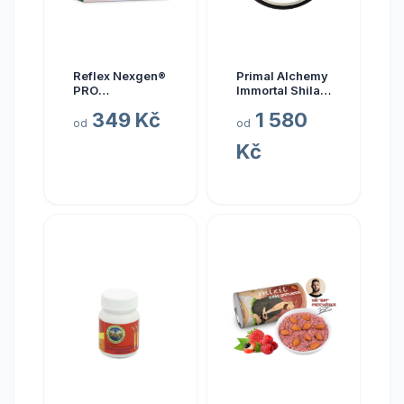
Reflex Nexgen®
Primal Alchemy
PRO
Immortal Shilajit
Multivitamín
Hmotnost: 15
349 Kč
1 580
NEW, 90 kapslí
gramů
od
od
Kč