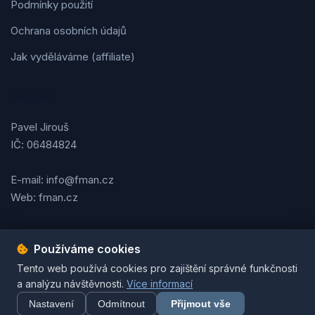
Podmínky použití
Ochrana osobních údajů
Jak vyděláváme (affiliate)
Kontakt
Pavel Jirouš
IČ: 06484824
E-mail: info@fman.cz
Web: fman.cz
Používáme cookies
Podmínky použití
Ochrana osobních údajů
Cookies
Tento web používá cookies pro zajištění správné funkčnosti
© 2026 FMAN.cz. Všechna práva vyhrazena. | Vytvořil
Pavel
a analýzu návštěvnosti.
Více informací
Jirouš
Nastavení
Odmítnout
Přijmout vše