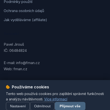
Podmínky použití
Ochrana osobních údajů
Jak vyděláváme (affiliate)
Kontakt
Pavel Jirouš
IČ: 06484824
E-mail: info@fman.cz
Web: fman.cz
Používáme cookies
Podmínky použití
Ochrana osobních údajů
Cookies
Tento web používá cookies pro zajištění správné funkčnosti
© 2026 FMAN.cz. Všechna práva vyhrazena. | Vytvořil
Pavel
a analýzu návštěvnosti.
Více informací
Jirouš
Nastavení
Odmítnout
Přijmout vše