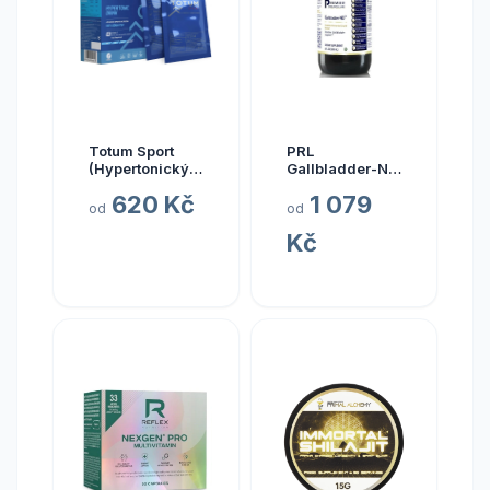
Totum Sport
PRL
(Hypertonický
Gallbladder-ND,
nápoj z mořské
zdraví žlučníku,
620 Kč
1 079
vody), 10 x 20
237 ml
od
od
ml
Kč