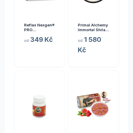
Reflex Nexgen®
Primal Alchemy
PRO
Immortal Shilajit
Multivitamín
Hmotnost: 15
349 Kč
1 580
NEW, 90 kapslí
gramů
od
od
Kč