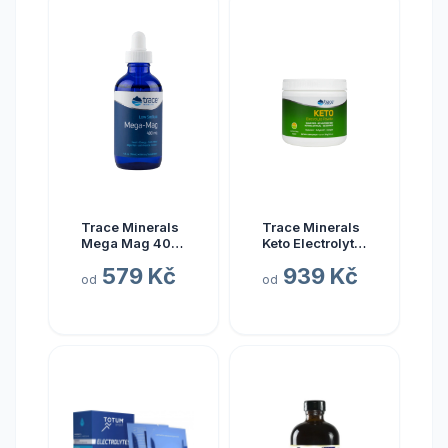
Trace Minerals
Trace Minerals
Mega Mag 400
Keto Electrolyte
mg, hořčík s
Powder, Keto
579 Kč
939 Kč
elektrolyty, 118
elektrolyty v
od
od
ml
prášku, citrón a
limetka, 330 g