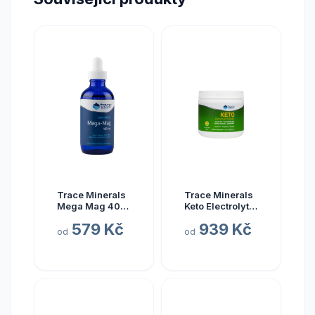
Trace Minerals
Trace Minerals
Mega Mag 400
Keto Electrolyte
mg, hořčík s
Powder, Keto
579 Kč
939 Kč
elektrolyty, 118
elektrolyty v
od
od
ml
prášku, citrón a
limetka, 330 g