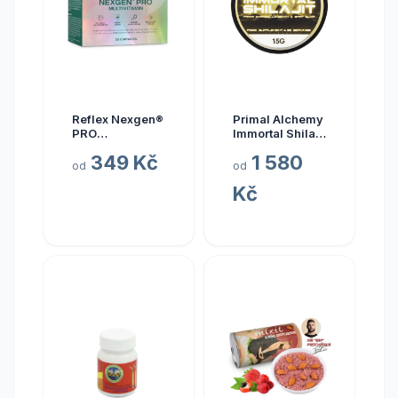
Reflex Nexgen®
Primal Alchemy
PRO
Immortal Shilajit
Multivitamín
Hmotnost: 15
349 Kč
1 580
NEW, 90 kapslí
gramů
od
od
Kč