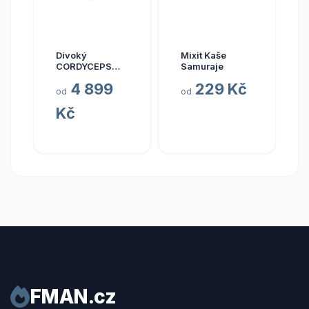
Divoký
Mixit Kaše
CORDYCEPS
Samuraje
pravý (Bhútán),
4 899
229 Kč
30 kapslí
od
od
Kč
FMAN.cz