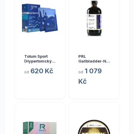
Totum Sport
PRL
(Hypertonický
Gallbladder-ND,
nápoj z mořské
zdraví žlučníku,
620 Kč
1 079
vody), 10 x 20
237 ml
od
od
ml
Kč