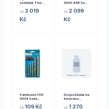
schůdek Thule
5005-85R Sada
Slide-Out Step
ručního nářadí
3 019
2 099
V03 – náhradní
od
od
díly varianta 7.
Kč
Kč
kompletní
stupátko Thule
Slide-Out Step
Manual
Fieldmann FDV
Dvojschůdek ke
9004 Sada
karavanu
vrtáků a bitů
Brunner King
109 Kč
1 270
Step
od
od