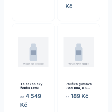
Kč
Teleskopický
Palička gumová
žebřík Extol
Extol bílá, ø 60
mm
4 549
189 Kč
od
od
Kč