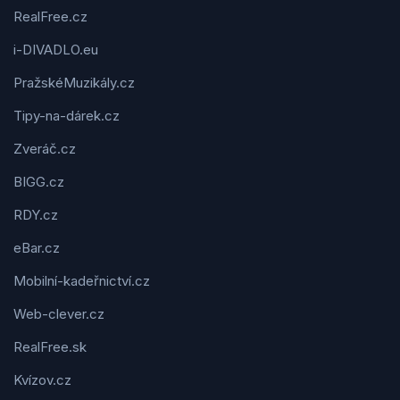
RealFree.cz
i-DIVADLO.eu
PražskéMuzikály.cz
Tipy-na-dárek.cz
Zveráč.cz
BIGG.cz
RDY.cz
eBar.cz
Mobilní-kadeřnictví.cz
Web-clever.cz
RealFree.sk
Kvízov.cz