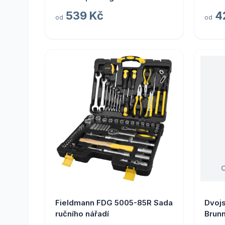
539 Kč
4
od
od
Fieldmann FDG 5005-85R Sada
Dvoj
ručního nářadí
Brunn