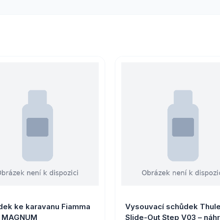
dek ke karavanu Fiamma
Vysouvací schůdek Thul
P MAGNUM
Slide-Out Step V03 – náh