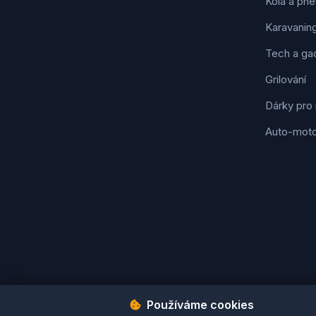
Kola a pne
Karavanin
Tech a ga
Grilování
Dárky pro
Auto-mot
Používáme cookies
Podmínky použití
Ochrana osobních údajů
Cookies