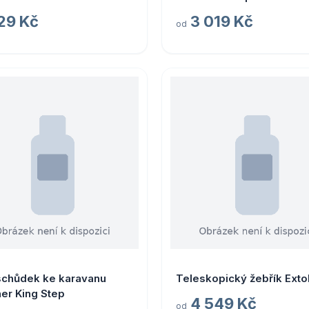
díly varianta 7. kompletní
29 Kč
3 019 Kč
od
stupátko Thule Slide-Out
Manual
schůdek ke karavanu
Teleskopický žebřík Exto
er King Step
4 549 Kč
od