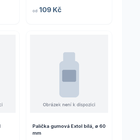
109 Kč
od
 Step
l
Palička gumová Extol bílá, ø 60
mm