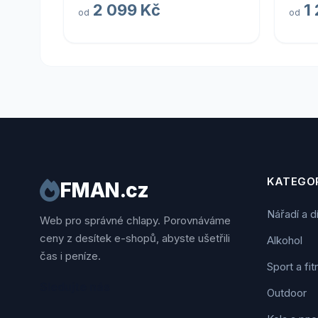
2 099 Kč
1
od
od
KATEGOR
FMAN.cz
Nářadí a d
Web pro správné chlapy. Porovnáváme
ceny z desítek e-shopů, abyste ušetřili
Alkohol
čas i peníze.
Sport a fi
Sledujte nás
Outdoor