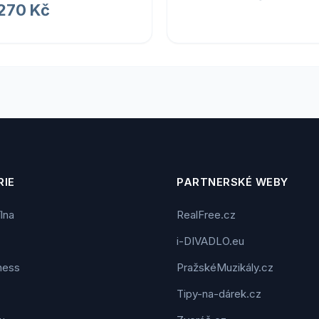
 270 Kč
IE
PARTNERSKÉ WEBY
ílna
RealFree.cz
i-DIVADLO.eu
tness
PražskéMuzikály.cz
Tipy-na-dárek.cz