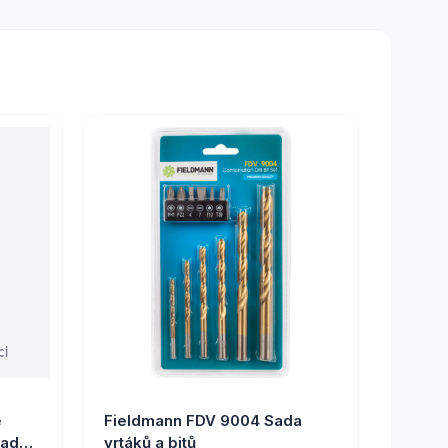
e
Fieldmann FDV 9004 Sada
radní
vrtáků a bitů