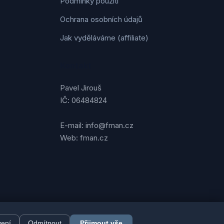
Podmínky použití
Ochrana osobních údajů
Jak vyděláváme (affiliate)
Kontakt
Pavel Jirouš
IČ: 06484824
E-mail: info@fman.cz
Web: fman.cz
vení
Odmítnout
Přijmout vše
FMAN.cz. Všechna práva vyhrazena. | Vytvořil
Pavel Jirouš