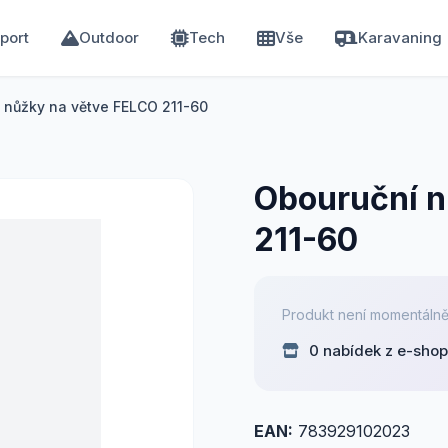
port
Outdoor
Tech
Vše
Karavaning
 nůžky na větve FELCO 211-60
Obouruční n
211-60
Produkt není momentálně
0 nabídek z e-sho
EAN:
783929102023