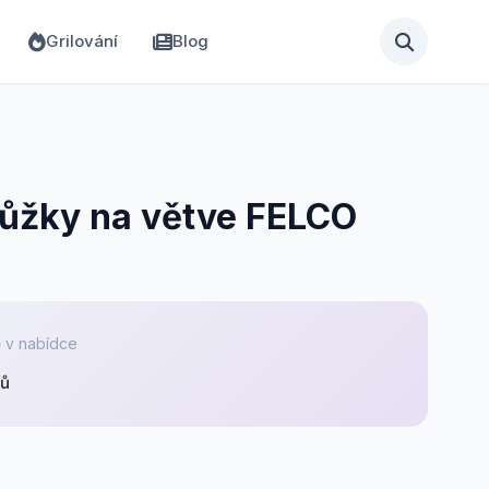
Grilování
Blog
ůžky na větve FELCO
 v nabídce
pů