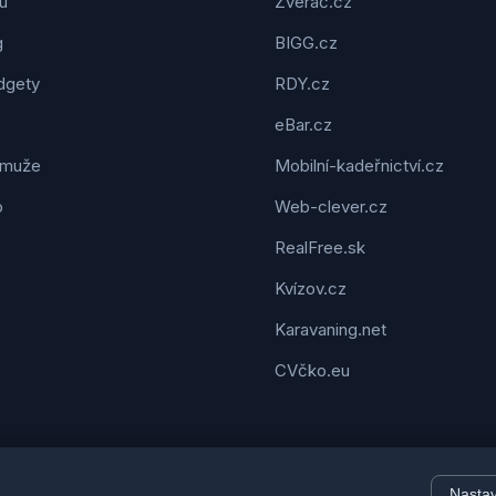
u
Zveráč.cz
g
BIGG.cz
dgety
RDY.cz
eBar.cz
 muže
Mobilní-kadeřnictví.cz
o
Web-clever.cz
RealFree.sk
Kvízov.cz
Karavaning.net
CVčko.eu
Nasta
© 2026 