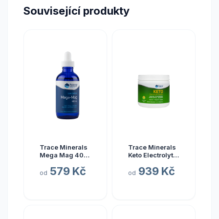
Související produkty
Trace Minerals
Trace Minerals
Mega Mag 400
Keto Electrolyte
mg, hořčík s
Powder, Keto
579 Kč
939 Kč
elektrolyty, 118
elektrolyty v
od
od
ml
prášku, citrón a
limetka, 330 g