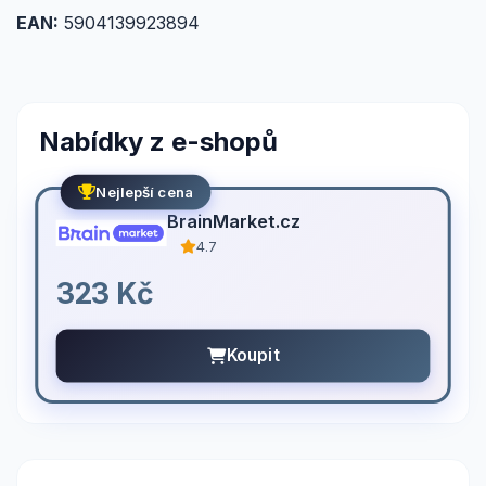
EAN:
5904139923894
Nabídky z e-shopů
Nejlepší cena
BrainMarket.cz
4.7
323 Kč
Koupit