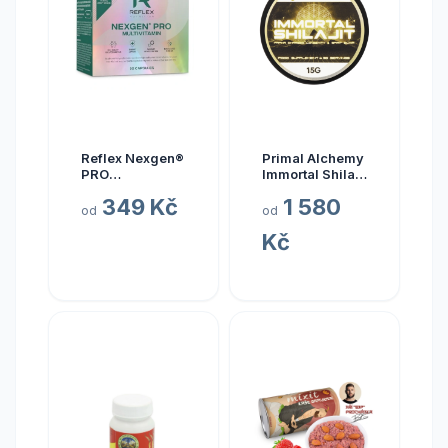
Reflex Nexgen®
Primal Alchemy
PRO
Immortal Shilajit
Multivitamín
Hmotnost: 15
349 Kč
1 580
NEW, 90 kapslí
gramů
od
od
Kč