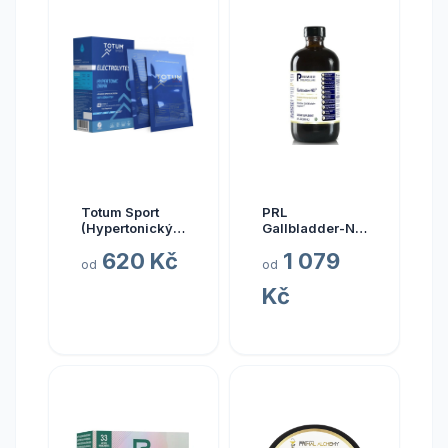
Totum Sport
PRL
(Hypertonický
Gallbladder-ND,
nápoj z mořské
zdraví žlučníku,
620 Kč
1 079
vody), 10 x 20
237 ml
od
od
ml
Kč