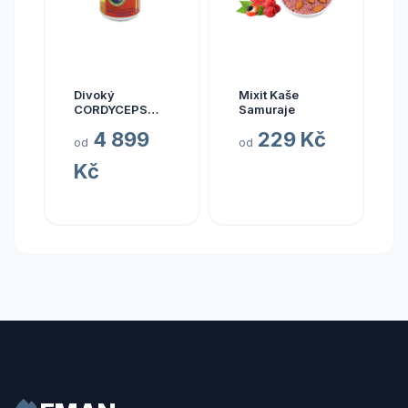
Divoký
Mixit Kaše
CORDYCEPS
Samuraje
pravý (Bhútán),
4 899
229 Kč
30 kapslí
od
od
Kč