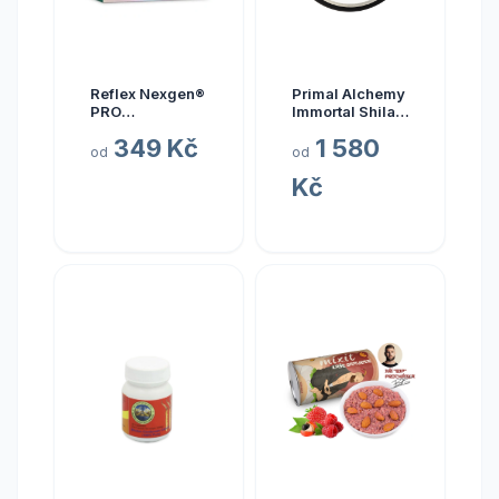
Reflex Nexgen®
Primal Alchemy
PRO
Immortal Shilajit
Multivitamín
Hmotnost: 15
349 Kč
1 580
NEW, 90 kapslí
gramů
od
od
Kč