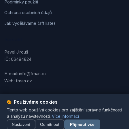
Podmínky použití
Ochrana osobních údajů
Jak vyděláváme (affiliate)
Kontakt
Pavel Jirouš
IČ: 06484824
E-mail: info@fman.cz
Web: fman.cz
Používáme cookies
Podmínky použití
Ochrana osobních údajů
Cookies
Tento web používá cookies pro zajištění správné funkčnosti
© 2026 FMAN.cz. Všechna práva vyhrazena. | Vytvořil
Pavel
a analýzu návštěvnosti.
Více informací
Jirouš
Nastavení
Odmítnout
Přijmout vše