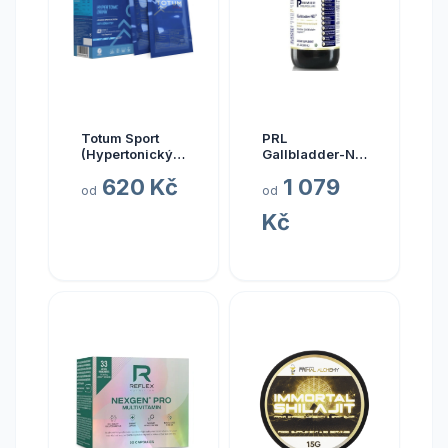
Totum Sport
PRL
(Hypertonický
Gallbladder-ND,
nápoj z mořské
zdraví žlučníku,
620 Kč
1 079
vody), 10 x 20
237 ml
od
od
ml
Kč