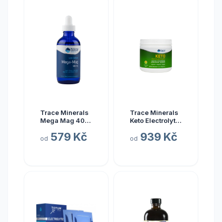
Trace Minerals
Trace Minerals
Mega Mag 400
Keto Electrolyte
mg, hořčík s
Powder, Keto
579 Kč
939 Kč
elektrolyty, 118
elektrolyty v
od
od
ml
prášku, citrón a
limetka, 330 g