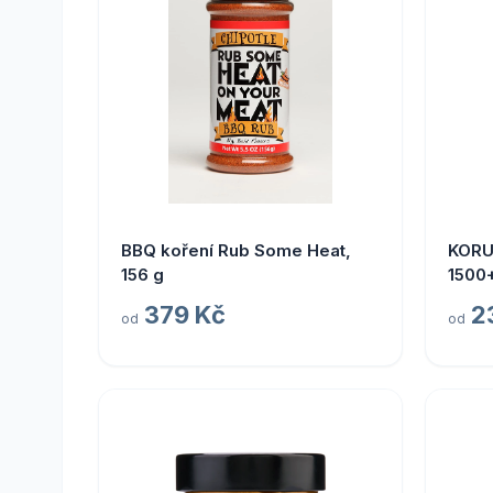
BBQ koření Rub Some Heat,
KORU
156 g
1500
379 Kč
2
od
od