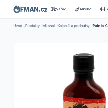
FMAN.cz
Nářadí
Alkohol
S
Úvod
Produkty
Alkohol
Koloniál a pochutiny
Pain is 