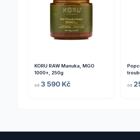
KORU RAW Manuka, MGO
Popc
1000+, 250g
troub
100g
3 590 Kč
2
od
od