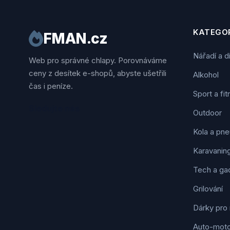
KATEGOR
FMAN.cz
Nářadí a d
Web pro správné chlapy. Porovnáváme
ceny z desítek e-shopů, abyste ušetřili
Alkohol
čas i peníze.
Sport a fi
Sledujte nás
Outdoor
Kola a pne
Karavanin
Tech a ga
Grilování
Dárky pro
Auto-mot