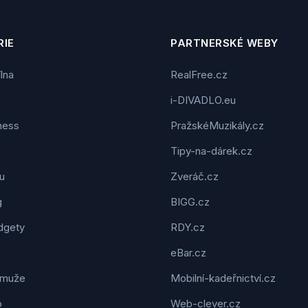
IE
PARTNERSKÉ WEBY
ílna
RealFree.cz
i-DIVADLO.eu
tness
PražskéMuzikály.cz
Tipy-na-dárek.cz
u
Zveráč.cz
g
BIGG.cz
dgety
RDY.cz
eBar.cz
 muže
Mobilní-kadeřnictví.cz
o
Web-clever.cz