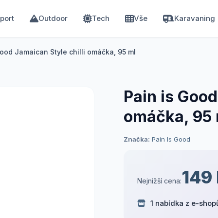
port
Outdoor
Tech
Vše
Karavaning
Good Jamaican Style chilli omáčka, 95 ml
Pain is Good
omáčka, 95 
Značka:
Pain Is Good
149
Nejnižší cena:
1 nabídka z e-shop