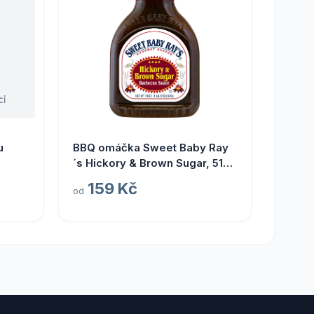
u
BBQ omáčka Sweet Baby Ray
´s Hickory & Brown Sugar, 510
g
159 Kč
od