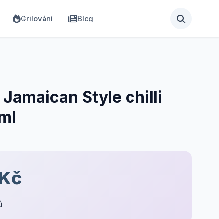
Grilování
Blog
 Jamaican Style chilli
ml
 Kč
ů