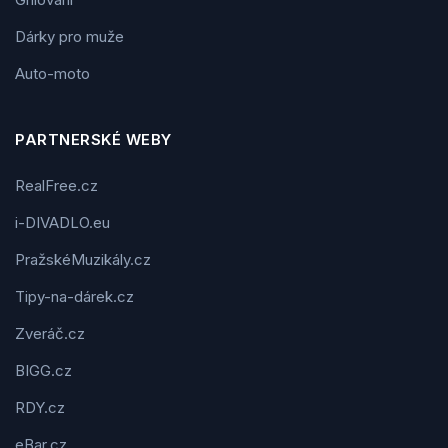
Dárky pro muže
Auto-moto
PARTNERSKÉ WEBY
RealFree.cz
i-DIVADLO.eu
PražskéMuzikály.cz
Tipy-na-dárek.cz
Zveráč.cz
BIGG.cz
RDY.cz
eBar.cz