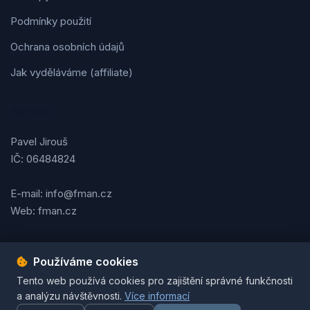
Podmínky použití
Ochrana osobních údajů
Jak vyděláváme (affiliate)
Kontakt
Pavel Jirouš
IČ: 06484824
E-mail: info@fman.cz
Web: fman.cz
Používáme cookies
Podmínky použití
Ochrana osobních údajů
Cookies
Tento web používá cookies pro zajištění správné funkčnosti
© 2026 FMAN.cz. Všechna práva vyhrazena. | Vytvořil
Pavel
a analýzu návštěvnosti.
Více informací