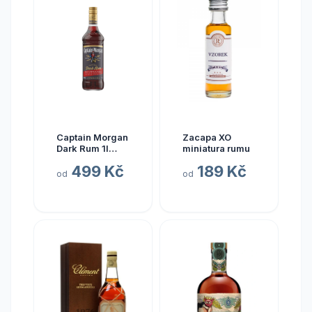
Captain Morgan
Zacapa XO
Dark Rum 1l
miniatura rumu
40%
499 Kč
189 Kč
od
od