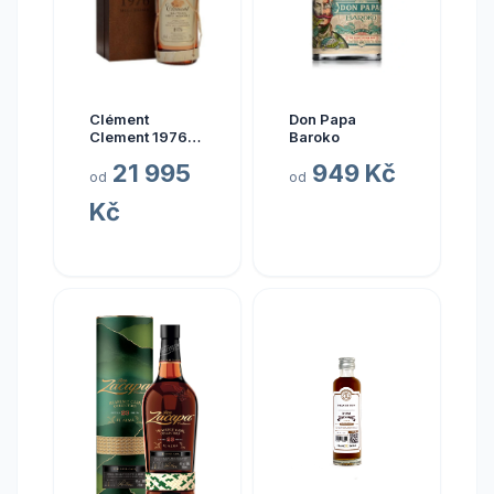
Clément
Don Papa
Clement 1976
Baroko
0.7l
21 995
949 Kč
od
od
Kč