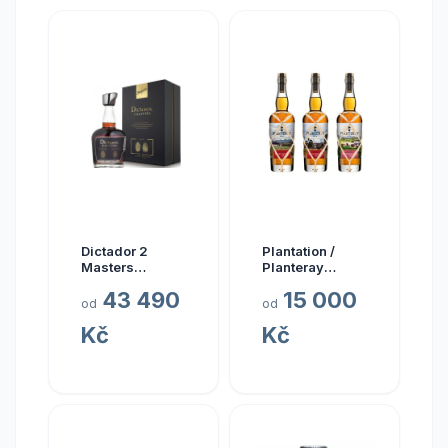
Dictador 2
Plantation /
Masters
Planteray
Glenfarclas
Planteray Multi
43 490
15 000
1977 45yo (3rd
Sada Single
od
od
Release)
Cask Prestige
Kč
Kč
Cellar 2024