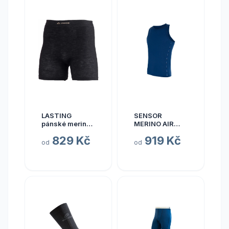
LASTING
SENSOR
pánské merino
MERINO AIR
bezešvé
pánské triko
829 Kč
919 Kč
boxerky WADAM
bez rukávu
od
od
černé Velikost:
tm.modrá
XXS/XS
Velikost: S