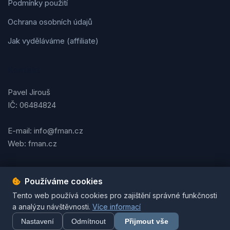
Podmínky použití
Ochrana osobních údajů
Jak vyděláváme (affiliate)
Kontakt
Pavel Jirouš
IČ: 06484824
E-mail: info@fman.cz
Web: fman.cz
Používáme cookies
Podmínky použití
Ochrana osobních údajů
Cookies
Tento web používá cookies pro zajištění správné funkčnosti
© 2026 FMAN.cz. Všechna práva vyhrazena. | Vytvořil
Pavel
a analýzu návštěvnosti.
Více informací
Jirouš
Nastavení
Odmítnout
Přijmout vše