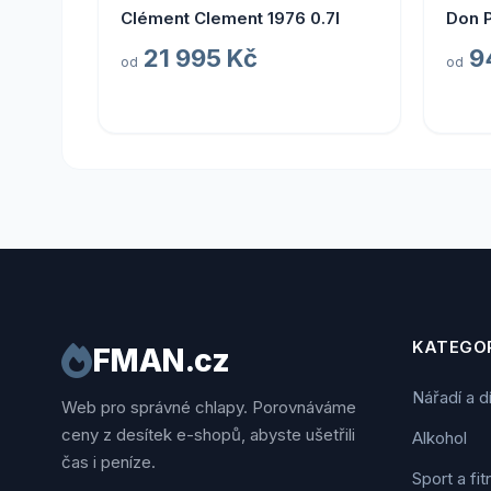
Clément Clement 1976 0.7l
Don 
21 995 Kč
9
od
od
KATEGOR
FMAN.cz
Nářadí a d
Web pro správné chlapy. Porovnáváme
ceny z desítek e-shopů, abyste ušetřili
Alkohol
čas i peníze.
Sport a fi