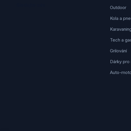
Sledujte nás
Outdoor
Kola a pne
Karavanin
Tech a ga
Grilování
Dárky pro
Auto-mot