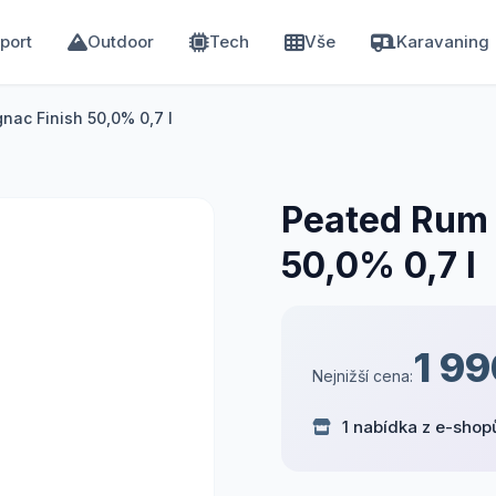
port
Outdoor
Tech
Vše
Karavaning
nac Finish 50,0% 0,7 l
Peated Rum 
50,0% 0,7 l
1 99
Nejnižší cena:
1 nabídka z e-shop