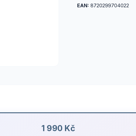
EAN:
8720299704022
1 990 Kč