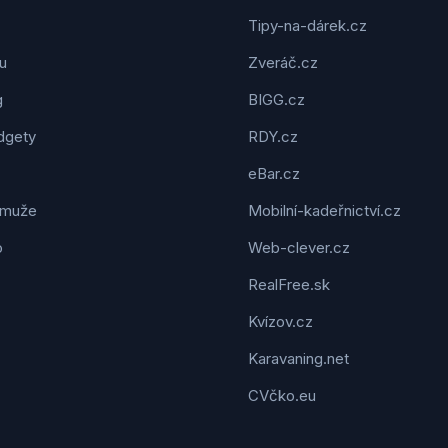
Tipy-na-dárek.cz
u
Zveráč.cz
g
BIGG.cz
dgety
RDY.cz
eBar.cz
 muže
Mobilní-kadeřnictví.cz
o
Web-clever.cz
RealFree.sk
Kvízov.cz
Karavaning.net
CVčko.eu