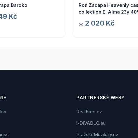
Papa Baroko
Ron Zacapa Heavenly ca
collection El Alma 23y 40
49 Kč
l (tuba)
2 020 Kč
od
IE
PARTNERSKÉ WEBY
ílna
RealFree.cz
i-DIVADLO.eu
tness
PražskéMuzikály.cz