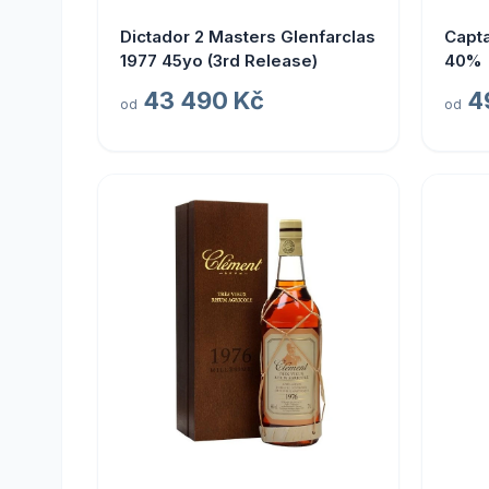
Dictador 2 Masters Glenfarclas
Capta
1977 45yo (3rd Release)
40%
43 490 Kč
4
od
od