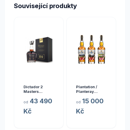
Související produkty
Dictador 2
Plantation /
Masters
Planteray
Glenfarclas
Planteray Multi
43 490
15 000
1977 45yo (3rd
Sada Single
od
od
Release)
Cask Prestige
Kč
Kč
Cellar 2024