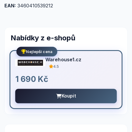
EAN:
3460410539212
Nabídky z e-shopů
Nejlepší cena
Warehouse1.cz
4.5
1 690 Kč
Koupit