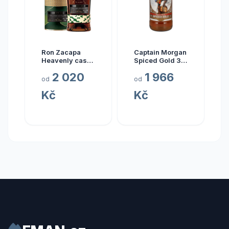
Ron Zacapa
Captain Morgan
Heavenly cask
Spiced Gold 3l
collection El
35%
2 020
1 966
Alma 23y 40%
od
od
0,7 l (tuba)
Kč
Kč