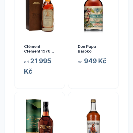
Clément
Don Papa
Clement 1976
Baroko
0.7l
21 995
949 Kč
od
od
Kč