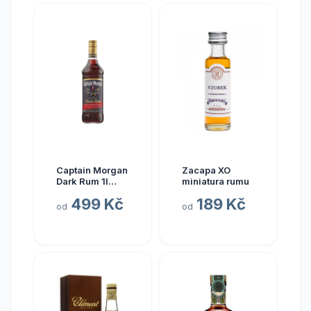
Captain Morgan
Zacapa XO
Dark Rum 1l
miniatura rumu
40%
499 Kč
189 Kč
od
od