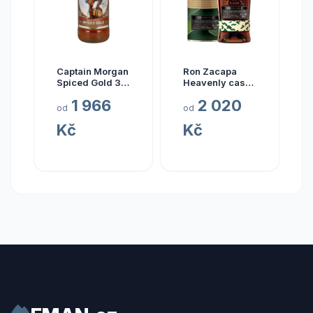
Captain Morgan
Ron Zacapa
Spiced Gold 3l
Heavenly cask
35%
collection El
1 966
2 020
Alma 23y 40%
od
od
0,7 l (tuba)
Kč
Kč