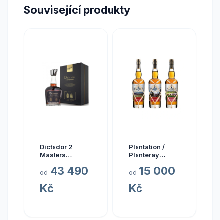
Související produkty
Dictador 2
Plantation /
Masters
Planteray
Glenfarclas
Planteray Multi
43 490
15 000
1977 45yo (3rd
Sada Single
od
od
Release)
Cask Prestige
Kč
Kč
Cellar 2024