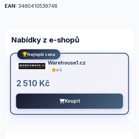
EAN:
3460410539748
Nabídky z e-shopů
Nejlepší cena
Warehouse1.cz
4.5
2 510 Kč
Koupit