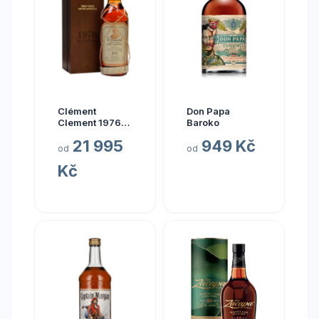
Clément
Don Papa
Clement 1976
Baroko
0.7l
21 995
949 Kč
od
od
Kč