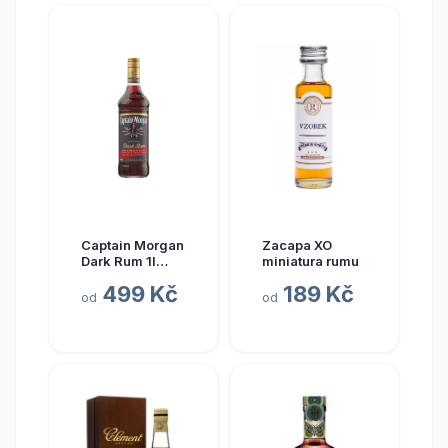
Captain Morgan
Zacapa XO
Dark Rum 1l
miniatura rumu
40%
499 Kč
189 Kč
od
od