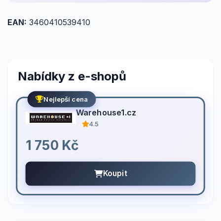
EAN:
3460410539410
Nabídky z e-shopů
Nejlepší cena
Warehouse1.cz
4.5
1 750 Kč
Koupit