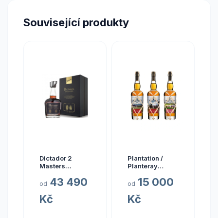
Související produkty
Dictador 2
Plantation /
Masters
Planteray
Glenfarclas
Planteray Multi
43 490
15 000
1977 45yo (3rd
Sada Single
od
od
Release)
Cask Prestige
Kč
Kč
Cellar 2024