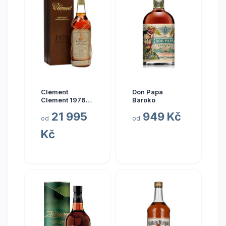
Clément
Don Papa
Clement 1976
Baroko
0.7l
21 995
949 Kč
od
od
Kč