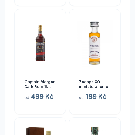
Captain Morgan
Zacapa XO
Dark Rum 1l
miniatura rumu
40%
499 Kč
189 Kč
od
od