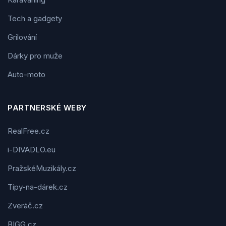
Tech a gadgety
Grilování
Dárky pro muže
Auto-moto
PARTNERSKÉ WEBY
RealFree.cz
i-DIVADLO.eu
PražskéMuzikály.cz
Tipy-na-dárek.cz
Zveráč.cz
BIGG.cz