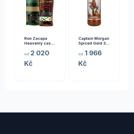
Ron Zacapa
Captain Morgan
Heavenly cask
Spiced Gold 3l
collection El
35%
2 020
1 966
Alma 23y 40%
od
od
0,7 l (tuba)
Kč
Kč