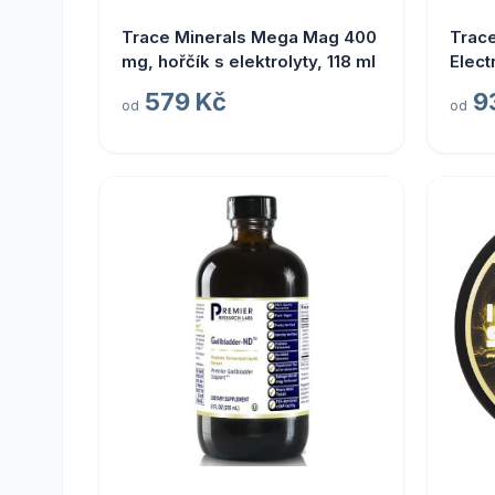
Trace Minerals Mega Mag 400
Trace
mg, hořčík s elektrolyty, 118 ml
Elect
elekt
579 Kč
9
od
od
limet