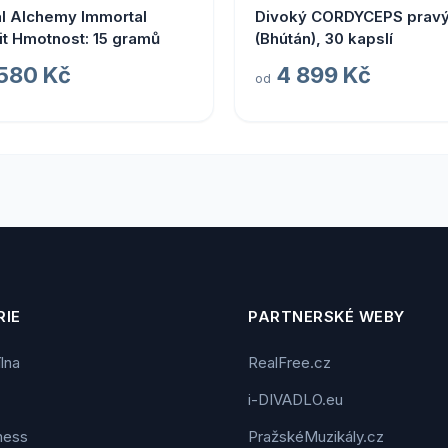
l Alchemy Immortal
Divoký CORDYCEPS prav
jit Hmotnost: 15 gramů
(Bhútán), 30 kapslí
 580 Kč
4 899 Kč
od
IE
PARTNERSKÉ WEBY
ílna
RealFree.cz
i-DIVADLO.eu
tness
PražskéMuzikály.cz