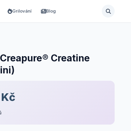
Grilování
Blog
Creapure® Creatine
ini)
 Kč
ů