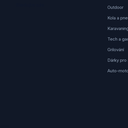
Sledujte nás
Outdoor
Kola a pne
Karavanin
Tech a ga
Grilování
Dárky pro
Auto-mot