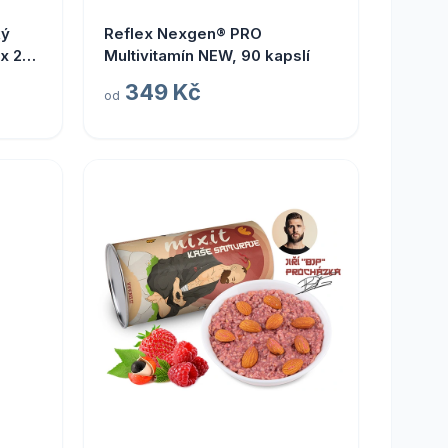
ký
Reflex Nexgen® PRO
 x 20
Multivitamín NEW, 90 kapslí
349 Kč
od