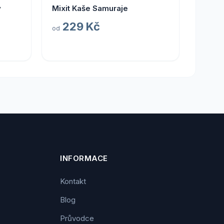
ý
Mixit Kaše Samuraje
229 Kč
od
INFORMACE
Kontakt
Blog
Průvodce