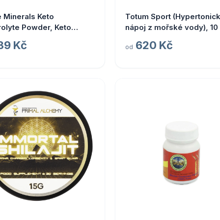
 Minerals Keto
Totum Sport (Hypertonic
rolyte Powder, Keto
nápoj z mořské vody), 10
rolyty v prášku, citrón a
ml
39 Kč
620 Kč
od
ka, 330 g