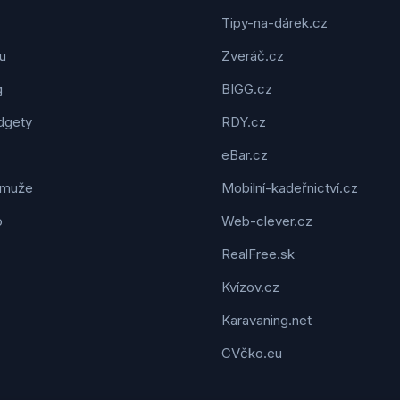
Tipy-na-dárek.cz
u
Zveráč.cz
g
BIGG.cz
dgety
RDY.cz
eBar.cz
 muže
Mobilní-kadeřnictví.cz
o
Web-clever.cz
RealFree.sk
Kvízov.cz
Karavaning.net
CVčko.eu