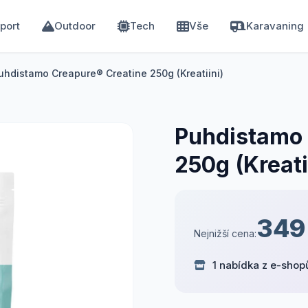
port
Outdoor
Tech
Vše
Karavaning
uhdistamo Creapure® Creatine 250g (Kreatiini)
Puhdistamo 
250g (Kreati
349
Nejnižší cena:
1 nabídka z e-shop