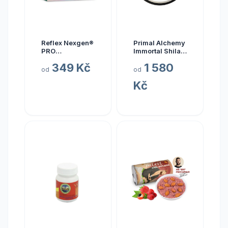
Reflex Nexgen®
Primal Alchemy
PRO
Immortal Shilajit
Multivitamín
Hmotnost: 15
349 Kč
1 580
NEW, 90 kapslí
gramů
od
od
Kč