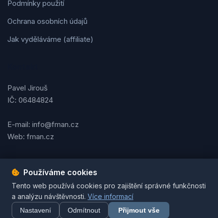
Podmínky použití
Ochrana osobních údajů
Jak vyděláváme (affiliate)
Kontakt
Pavel Jirouš
IČ: 06484824
E-mail: info@fman.cz
Web: fman.cz
Používáme cookies
Podmínky použití
Ochrana osobních údajů
Cookies
Tento web používá cookies pro zajištění správné funkčnosti
© 2026 FMAN.cz. Všechna práva vyhrazena. | Vytvořil
Pavel
a analýzu návštěvnosti.
Více informací
Jirouš
Nastavení
Odmítnout
Přijmout vše