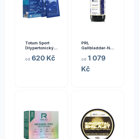
Totum Sport
PRL
(Hypertonický
Gallbladder-ND,
nápoj z mořské
zdraví žlučníku,
620 Kč
1 079
vody), 10 x 20
237 ml
od
od
ml
Kč