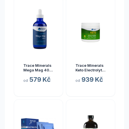
Trace Minerals
Trace Minerals
Mega Mag 400
Keto Electrolyte
mg, hořčík s
Powder, Keto
579 Kč
939 Kč
elektrolyty, 118
elektrolyty v
od
od
ml
prášku, citrón a
limetka, 330 g