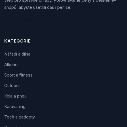
Web pro správné chlapy. Porovnáváme ceny z desítek e-
shopů, abyste ušetřili čas i peníze.
Sledujte nás
KATEGORIE
Nářadí a dílna
Alkohol
Sport a fitness
Outdoor
Kola a pneu
Karavaning
Tech a gadgety