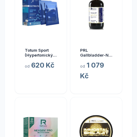
Totum Sport
PRL
(Hypertonický
Gallbladder-ND,
nápoj z mořské
zdraví žlučníku,
620 Kč
1 079
vody), 10 x 20
237 ml
od
od
ml
Kč