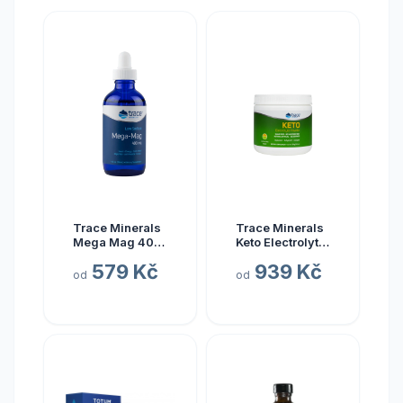
Trace Minerals
Trace Minerals
Mega Mag 400
Keto Electrolyte
mg, hořčík s
Powder, Keto
579 Kč
939 Kč
elektrolyty, 118
elektrolyty v
od
od
ml
prášku, citrón a
limetka, 330 g