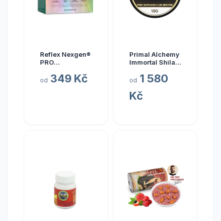
Reflex Nexgen®
Primal Alchemy
PRO
Immortal Shilajit
Multivitamín
Hmotnost: 15
349 Kč
1 580
NEW, 90 kapslí
gramů
od
od
Kč