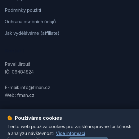
Podmínky použití
Ochrana osobních údajů
Jak vyděláváme (affiliate)
Kontakt
Pavel Jirouš
IČ: 06484824
E-mail: info@fman.cz
Web: fman.cz
Používáme cookies
Podmínky použití
Ochrana osobních údajů
Cookies
Tento web používá cookies pro zajištění správné funkčnosti
© 2026 FMAN.cz. Všechna práva vyhrazena. | Vytvořil
Pavel
a analýzu návštěvnosti.
Více informací