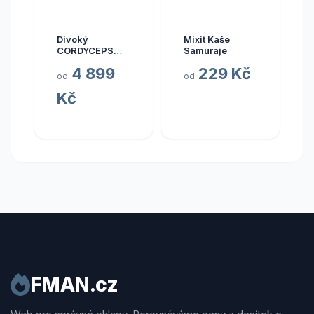
Divoký
Mixit Kaše
CORDYCEPS
Samuraje
pravý (Bhútán),
4 899
229 Kč
30 kapslí
od
od
Kč
FMAN.cz