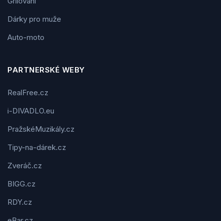
Grilování
Dárky pro muže
Auto-moto
PARTNERSKÉ WEBY
RealFree.cz
i-DIVADLO.eu
PražskéMuzikály.cz
Tipy-na-dárek.cz
Zveráč.cz
BIGG.cz
RDY.cz
eBar.cz