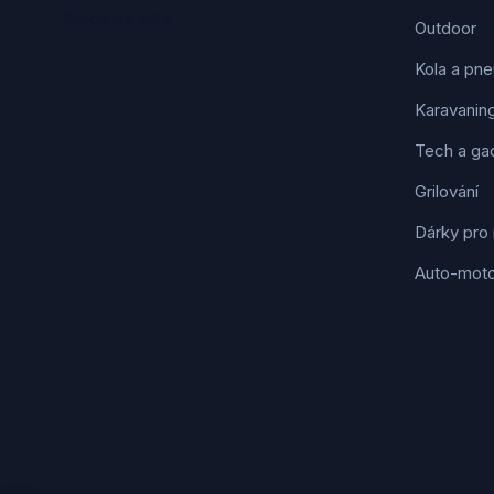
Sledujte nás
Outdoor
Kola a pne
Karavanin
Tech a ga
Grilování
Dárky pro
Auto-mot