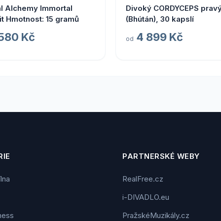
l Alchemy Immortal
Divoký CORDYCEPS prav
jit Hmotnost: 15 gramů
(Bhútán), 30 kapslí
 580 Kč
4 899 Kč
od
IE
PARTNERSKÉ WEBY
ílna
RealFree.cz
i-DIVADLO.eu
tness
PražskéMuzikály.cz