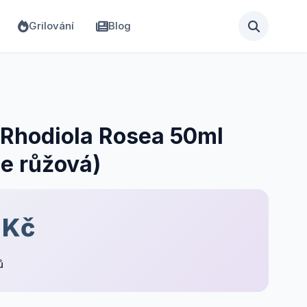
Grilování
Blog
Rhodiola Rosea 50ml
e růžová)
 Kč
ů