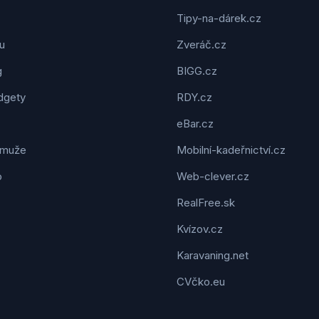
Tipy-na-dárek.cz
u
Zveráč.cz
g
BIGG.cz
dgety
RDY.cz
eBar.cz
 muže
Mobilní-kadeřnictví.cz
o
Web-clever.cz
RealFree.sk
Kvízov.cz
Karavaning.net
CVčko.eu