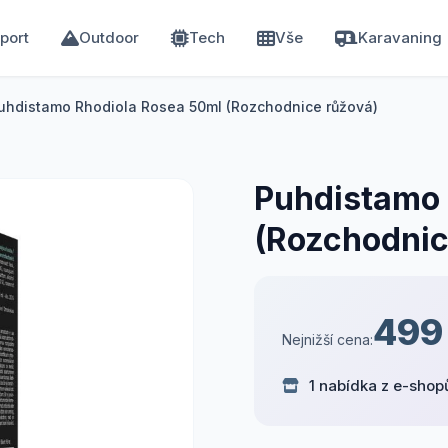
port
Outdoor
Tech
Vše
Karavaning
uhdistamo Rhodiola Rosea 50ml (Rozchodnice růžová)
Puhdistamo 
(Rozchodnic
499
Nejnižší cena:
1 nabídka z e-shop