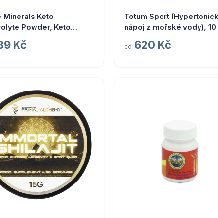
 Minerals Keto
Totum Sport (Hypertonic
rolyte Powder, Keto
nápoj z mořské vody), 10
rolyty v prášku, citrón a
ml
39 Kč
620 Kč
od
ka, 330 g