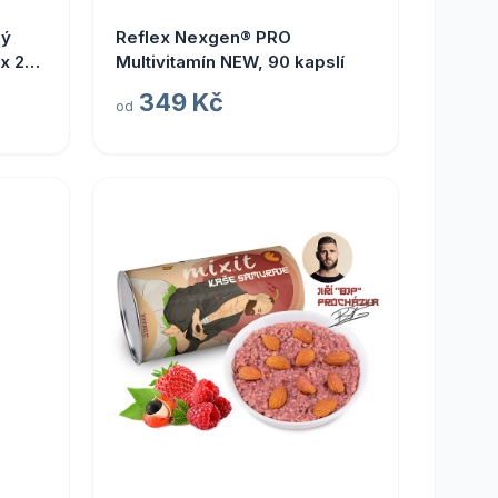
ký
Reflex Nexgen® PRO
 x 20
Multivitamín NEW, 90 kapslí
349 Kč
od