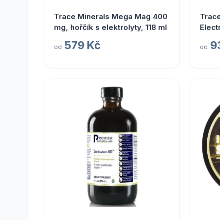
Trace Minerals Mega Mag 400
Trace
mg, hořčík s elektrolyty, 118 ml
Elect
elekt
579 Kč
9
od
od
limet