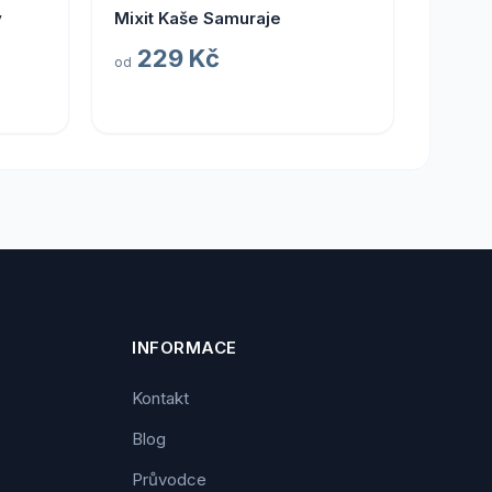
ý
Mixit Kaše Samuraje
229 Kč
od
INFORMACE
Kontakt
Blog
Průvodce