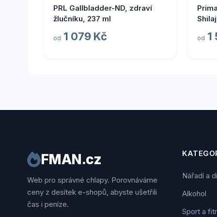
PRL Gallbladder-ND, zdraví
Prima
žlučníku, 237 ml
Shila
1 079 Kč
1
od
od
KATEGOR
FMAN.cz
Nářadí a d
Web pro správné chlapy. Porovnáváme
ceny z desítek e-shopů, abyste ušetřili
Alkohol
čas i peníze.
Sport a fi