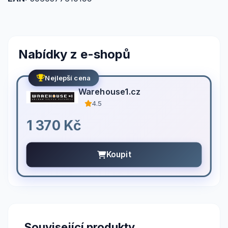
Nabídky z e-shopů
Nejlepší cena
Warehouse1.cz
4.5
1 370 Kč
Koupit
Související produkty