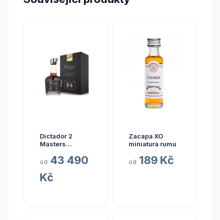
Dictador 2
Zacapa XO
Masters
miniatura rumu
Glenfarclas
43 490
189 Kč
1977 45yo (3rd
od
od
Release)
Kč