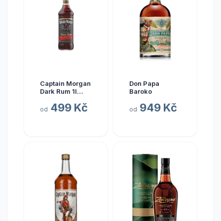
Captain Morgan
Don Papa
Dark Rum 1l
Baroko
40%
499 Kč
949 Kč
od
od