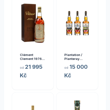
Clément
Plantation /
Clement 1976
Planteray
0.7l
Planteray Multi
21 995
15 000
Sada Single
od
od
Cask Prestige
Kč
Kč
Cellar 2024