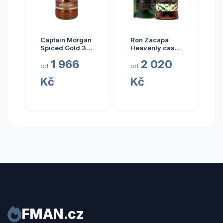
Captain Morgan
Ron Zacapa
Spiced Gold 3l
Heavenly cask
35%
collection El
1 966
2 020
Alma 23y 40%
od
od
0,7 l (tuba)
Kč
Kč
FMAN.cz