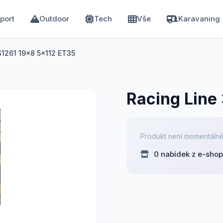
port
Outdoor
Tech
Vše
Karavaning
S1261 19x8 5x112 ET35
Racing Line
Produkt není momentálně
0 nabídek z e-sho