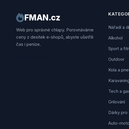
KATEGOR
FMAN.cz
Nářadí a d
Web pro správné chlapy. Porovnáváme
ceny z desítek e-shopů, abyste ušetřili
Alkohol
čas i peníze.
Sport a fi
Sledujte nás
Outdoor
Kola a pne
Karavanin
Tech a ga
Grilování
Dárky pro
Auto-mot