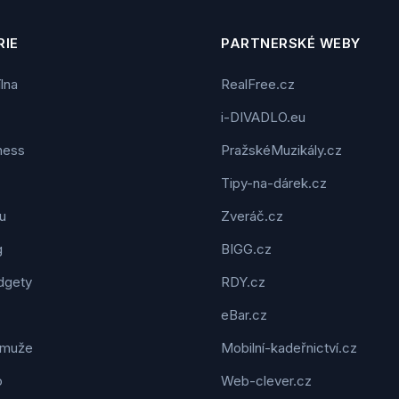
IE
PARTNERSKÉ WEBY
ílna
RealFree.cz
i-DIVADLO.eu
tness
PražskéMuzikály.cz
Tipy-na-dárek.cz
u
Zveráč.cz
g
BIGG.cz
dgety
RDY.cz
eBar.cz
 muže
Mobilní-kadeřnictví.cz
o
Web-clever.cz