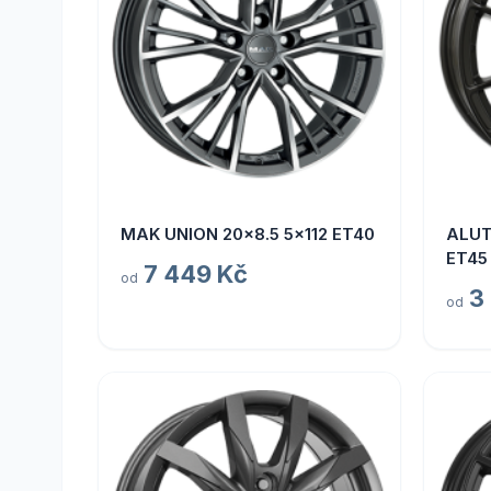
MAK UNION 20x8.5 5x112 ET40
ALUT
ET45
7 449 Kč
od
3
od