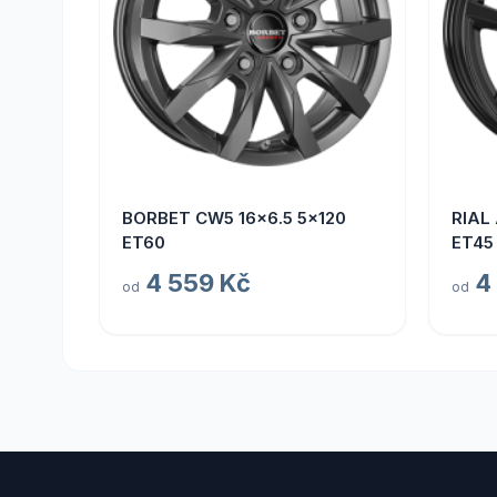
BORBET CW5 16x6.5 5x120
RIAL
ET60
ET45
4 559 Kč
4
od
od