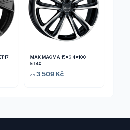
ET17
MAK MAGMA 15x6 4x100
ET40
3 509 Kč
od