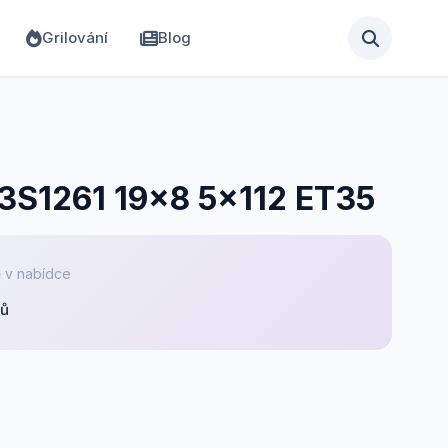
Grilování
Blog
 3S1261 19x8 5x112 ET35
 v nabídce
pů