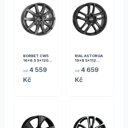
BORBET CW5
RIAL ASTORGA
16x6.5 5x120
19x8 5x112
ET60
ET45
4 559
4 659
od
od
Kč
Kč