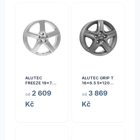
ALUTEC
ALUTEC GRIP T
FREEZE 19x7.5
16x6.5 5x120
5x110 ET40
ET50
2 609
3 869
od
od
Kč
Kč