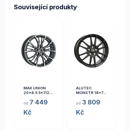
Související produkty
MAK UNION
ALUTEC
20x8.5 5x112
MONSTR 18x7.5
ET40
5x112 ET45
7 449
3 809
od
od
Kč
Kč