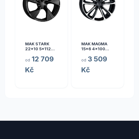
MAK STARK
MAK MAGMA
22x10 5x112
15x6 4x100
ET17
ET40
12 709
3 509
od
od
Kč
Kč