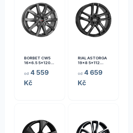
BORBET CW5
RIAL ASTORGA
16x6.5 5x120
19x8 5x112
ET60
ET45
4 559
4 659
od
od
Kč
Kč