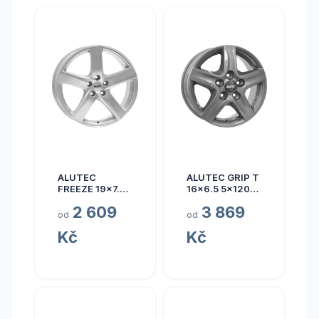
ALUTEC
ALUTEC GRIP T
FREEZE 19x7.5
16x6.5 5x120
5x110 ET40
ET50
2 609
3 869
od
od
Kč
Kč