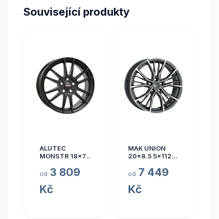
Související produkty
ALUTEC
MAK UNION
MONSTR 18x7.5
20x8.5 5x112
5x112 ET45
ET40
3 809
7 449
od
od
Kč
Kč