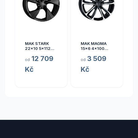
MAK STARK
MAK MAGMA
22x10 5x112
15x6 4x100
ET17
ET40
12 709
3 509
od
od
Kč
Kč