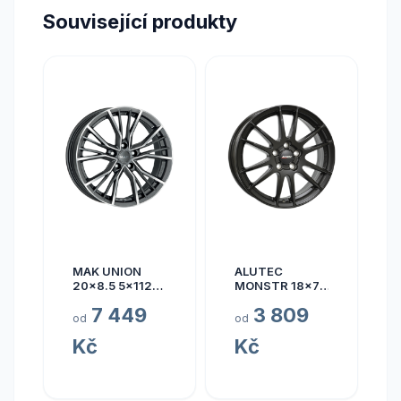
Související produkty
MAK UNION
ALUTEC
20x8.5 5x112
MONSTR 18x7.5
ET40
5x112 ET45
7 449
3 809
od
od
Kč
Kč