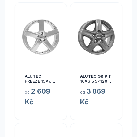
ALUTEC
ALUTEC GRIP T
FREEZE 19x7.5
16x6.5 5x120
5x110 ET40
ET50
2 609
3 869
od
od
Kč
Kč