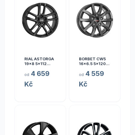
RIAL ASTORGA
BORBET CW5
19x8 5x112
16x6.5 5x120
ET45
ET60
4 659
4 559
od
od
Kč
Kč