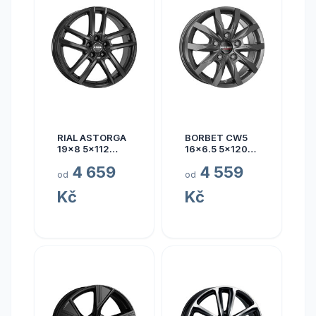
RIAL ASTORGA
BORBET CW5
19x8 5x112
16x6.5 5x120
ET45
ET60
4 659
4 559
od
od
Kč
Kč