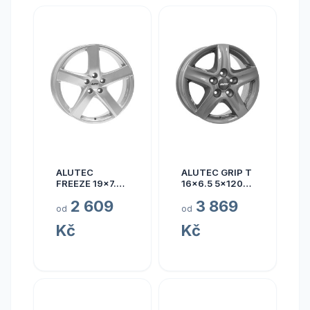
ALUTEC
ALUTEC GRIP T
FREEZE 19x7.5
16x6.5 5x120
5x110 ET40
ET50
2 609
3 869
od
od
Kč
Kč