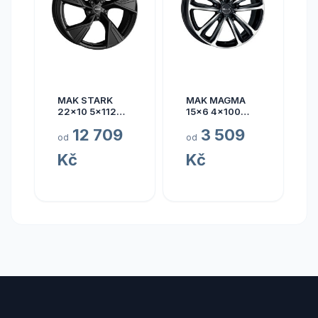
MAK STARK
MAK MAGMA
22x10 5x112
15x6 4x100
ET17
ET40
12 709
3 509
od
od
Kč
Kč