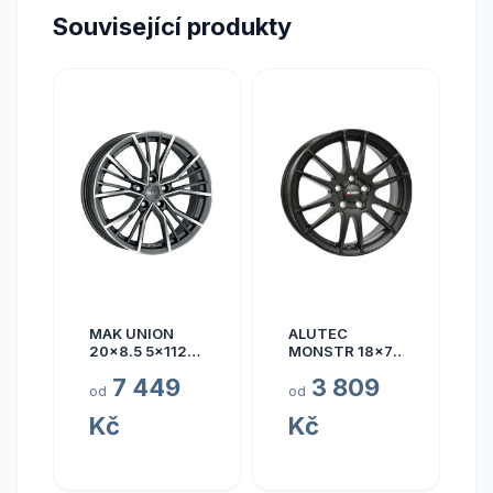
Související produkty
MAK UNION
ALUTEC
20x8.5 5x112
MONSTR 18x7.5
ET40
5x112 ET45
7 449
3 809
od
od
Kč
Kč