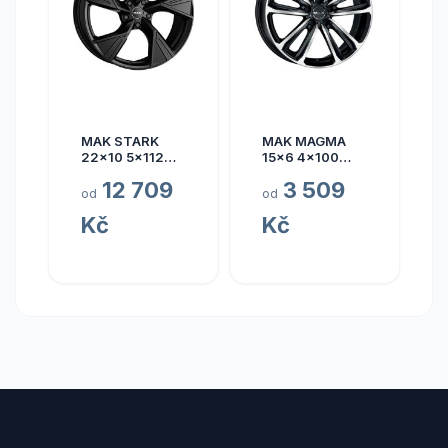
MAK STARK
MAK MAGMA
22x10 5x112
15x6 4x100
ET17
ET40
12 709
3 509
od
od
Kč
Kč