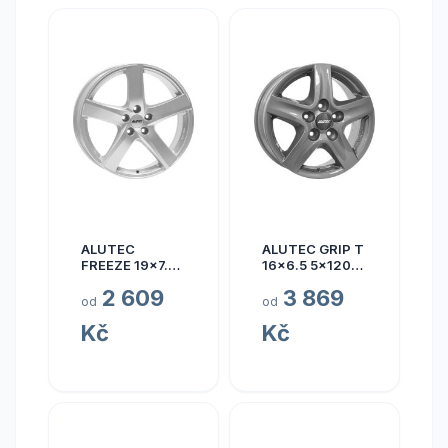
ALUTEC
ALUTEC GRIP T
FREEZE 19x7.5
16x6.5 5x120
5x110 ET40
ET50
2 609
3 869
od
od
Kč
Kč