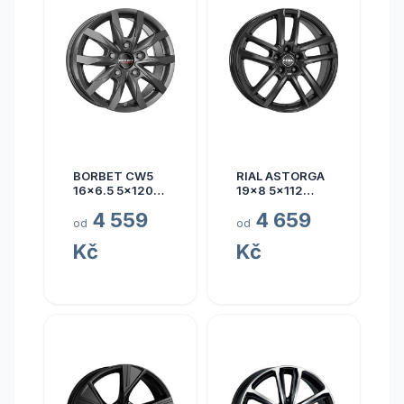
BORBET CW5
RIAL ASTORGA
16x6.5 5x120
19x8 5x112
ET60
ET45
4 559
4 659
od
od
Kč
Kč