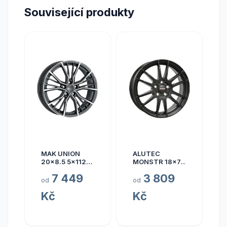
Související produkty
MAK UNION
ALUTEC
20x8.5 5x112
MONSTR 18x7.5
ET40
5x112 ET45
7 449
3 809
od
od
Kč
Kč