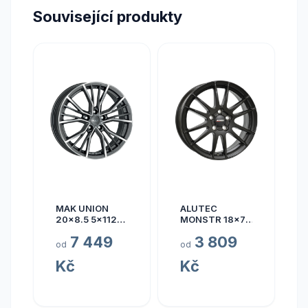
Související produkty
MAK UNION
ALUTEC
20x8.5 5x112
MONSTR 18x7.5
ET40
5x112 ET45
7 449
3 809
od
od
Kč
Kč