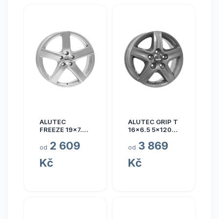
ALUTEC
ALUTEC GRIP T
FREEZE 19x7.5
16x6.5 5x120
5x110 ET40
ET50
2 609
3 869
od
od
Kč
Kč