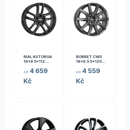
RIAL ASTORGA
BORBET CW5
19x8 5x112
16x6.5 5x120
ET45
ET60
4 659
4 559
od
od
Kč
Kč