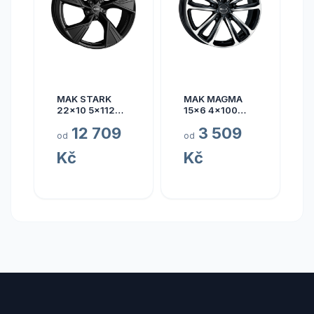
MAK STARK
MAK MAGMA
22x10 5x112
15x6 4x100
ET17
ET40
12 709
3 509
od
od
Kč
Kč