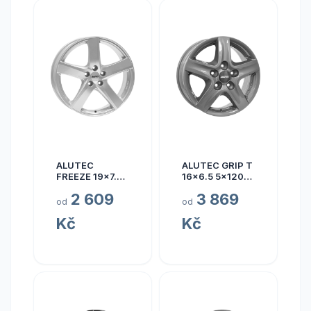
ALUTEC
ALUTEC GRIP T
FREEZE 19x7.5
16x6.5 5x120
5x110 ET40
ET50
2 609
3 869
od
od
Kč
Kč