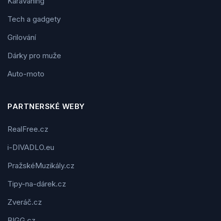
Karavaning
Tech a gadgety
Grilování
Dárky pro muže
Auto-moto
PARTNERSKÉ WEBY
RealFree.cz
i-DIVADLO.eu
PražskéMuzikály.cz
Tipy-na-dárek.cz
Zveráč.cz
BIGG.cz