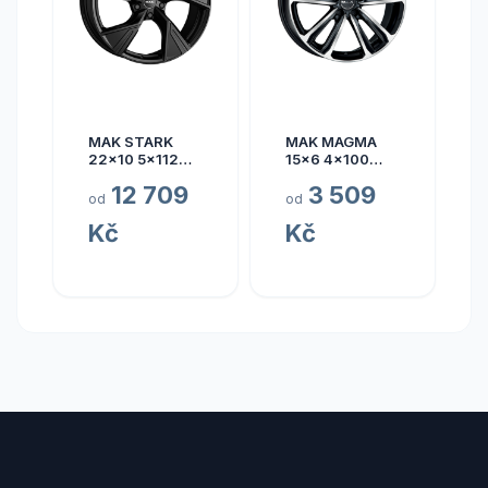
MAK STARK
MAK MAGMA
22x10 5x112
15x6 4x100
ET17
ET40
12 709
3 509
od
od
Kč
Kč