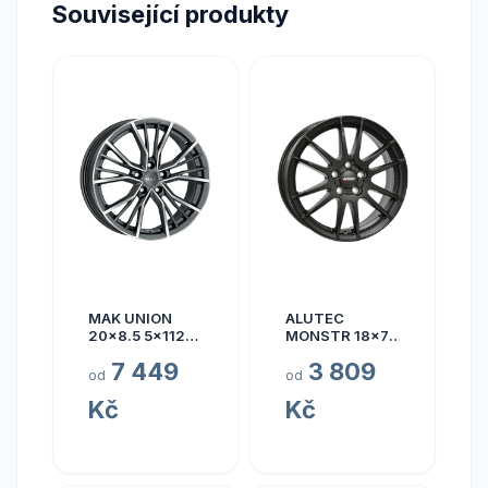
Související produkty
MAK UNION
ALUTEC
20x8.5 5x112
MONSTR 18x7.5
ET40
5x112 ET45
7 449
3 809
od
od
Kč
Kč