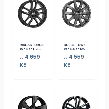
RIAL ASTORGA
BORBET CW5
19x8 5x112
16x6.5 5x120
ET45
ET60
4 659
4 559
od
od
Kč
Kč