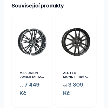
Související produkty
MAK UNION
ALUTEC
20x8.5 5x112
MONSTR 18x7.5
ET40
5x112 ET45
7 449
3 809
od
od
Kč
Kč