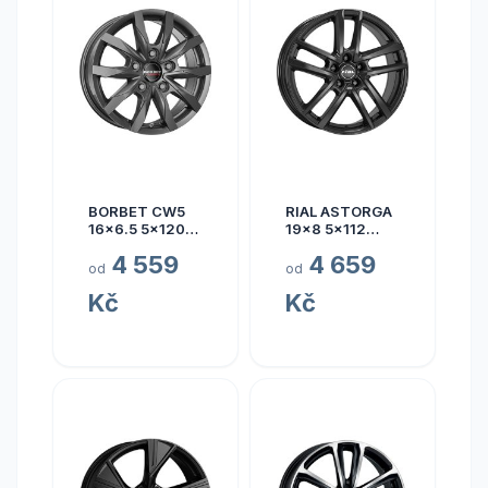
BORBET CW5
RIAL ASTORGA
16x6.5 5x120
19x8 5x112
ET60
ET45
4 559
4 659
od
od
Kč
Kč