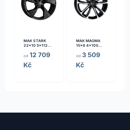
MAK STARK
MAK MAGMA
22x10 5x112
15x6 4x100
ET17
ET40
12 709
3 509
od
od
Kč
Kč