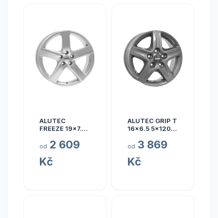
ALUTEC
ALUTEC GRIP T
FREEZE 19x7.5
16x6.5 5x120
5x110 ET40
ET50
2 609
3 869
od
od
Kč
Kč