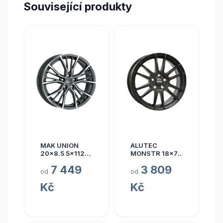
Související produkty
MAK UNION
ALUTEC
20x8.5 5x112
MONSTR 18x7.5
ET40
5x112 ET45
7 449
3 809
od
od
Kč
Kč