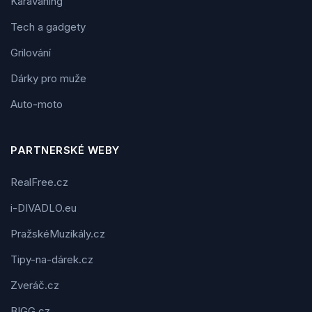
Karavaning
Tech a gadgety
Grilování
Dárky pro muže
Auto-moto
PARTNERSKÉ WEBY
RealFree.cz
i-DIVADLO.eu
PražskéMuzikály.cz
Tipy-na-dárek.cz
Zveráč.cz
BIGG.cz