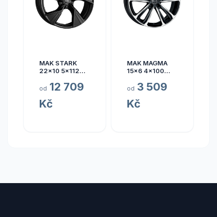
MAK STARK
MAK MAGMA
22x10 5x112
15x6 4x100
ET17
ET40
12 709
3 509
od
od
Kč
Kč