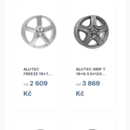
ALUTEC
ALUTEC GRIP T
FREEZE 19x7.5
16x6.5 5x120
5x110 ET40
ET50
2 609
3 869
od
od
Kč
Kč