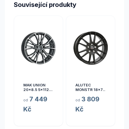
Související produkty
MAK UNION
ALUTEC
20x8.5 5x112
MONSTR 18x7.5
ET40
5x112 ET45
7 449
3 809
od
od
Kč
Kč