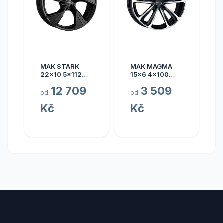
MAK STARK
MAK MAGMA
22x10 5x112
15x6 4x100
ET17
ET40
12 709
3 509
od
od
Kč
Kč