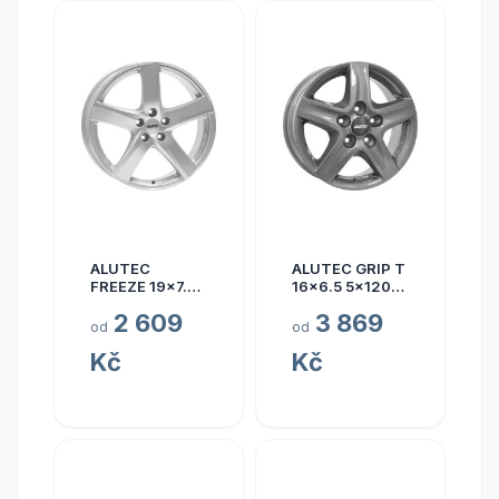
ALUTEC
ALUTEC GRIP T
FREEZE 19x7.5
16x6.5 5x120
5x110 ET40
ET50
2 609
3 869
od
od
Kč
Kč