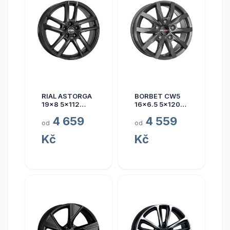
RIAL ASTORGA
BORBET CW5
19x8 5x112
16x6.5 5x120
ET45
ET60
4 659
4 559
od
od
Kč
Kč