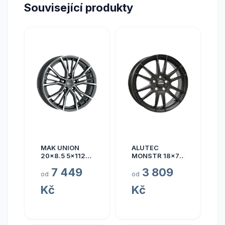
Související produkty
MAK UNION
ALUTEC
20x8.5 5x112
MONSTR 18x7.5
ET40
5x112 ET45
7 449
3 809
od
od
Kč
Kč