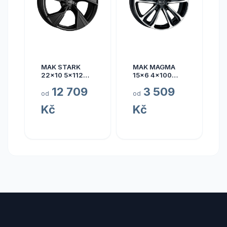
MAK STARK
MAK MAGMA
22x10 5x112
15x6 4x100
ET17
ET40
12 709
3 509
od
od
Kč
Kč