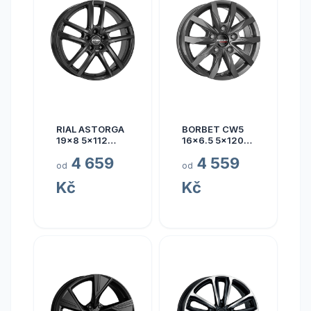
RIAL ASTORGA
BORBET CW5
19x8 5x112
16x6.5 5x120
ET45
ET60
4 659
4 559
od
od
Kč
Kč