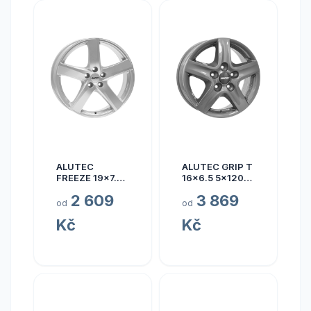
ALUTEC
ALUTEC GRIP T
FREEZE 19x7.5
16x6.5 5x120
5x110 ET40
ET50
2 609
3 869
od
od
Kč
Kč