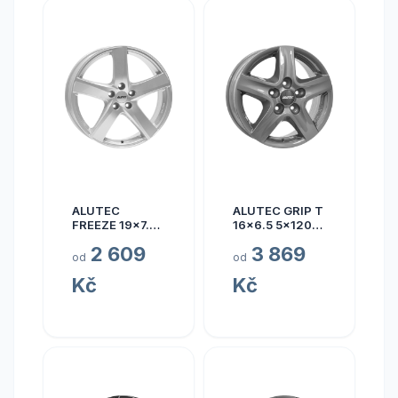
ALUTEC
ALUTEC GRIP T
FREEZE 19x7.5
16x6.5 5x120
5x110 ET40
ET50
2 609
3 869
od
od
Kč
Kč