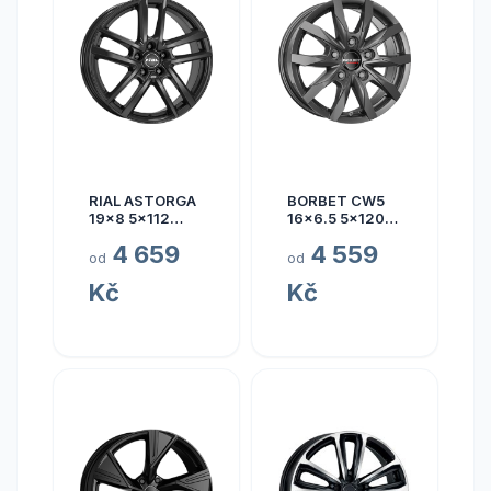
RIAL ASTORGA
BORBET CW5
19x8 5x112
16x6.5 5x120
ET45
ET60
4 659
4 559
od
od
Kč
Kč