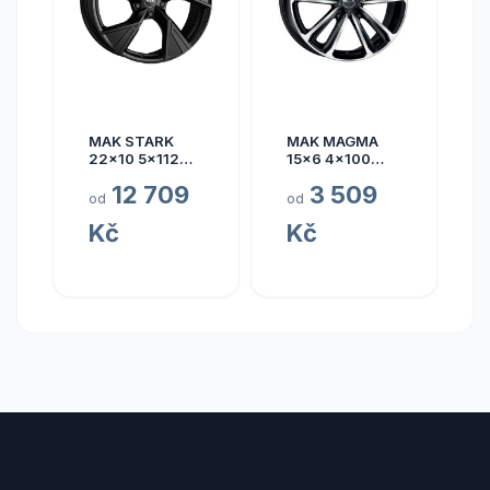
MAK STARK
MAK MAGMA
22x10 5x112
15x6 4x100
ET17
ET40
12 709
3 509
od
od
Kč
Kč