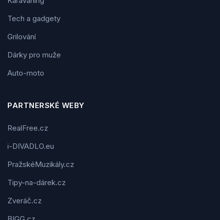
Karavaning
Tech a gadgety
Grilování
Dárky pro muže
Auto-moto
PARTNERSKÉ WEBY
RealFree.cz
i-DIVADLO.eu
PražskéMuzikály.cz
Tipy-na-dárek.cz
Zveráč.cz
BIGG.cz