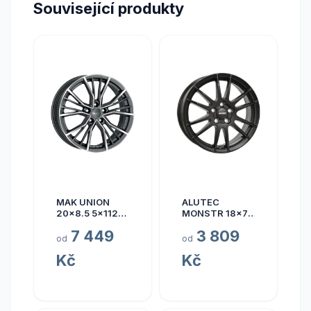
Související produkty
MAK UNION
ALUTEC
20x8.5 5x112
MONSTR 18x7.5
ET40
5x112 ET45
7 449
3 809
od
od
Kč
Kč