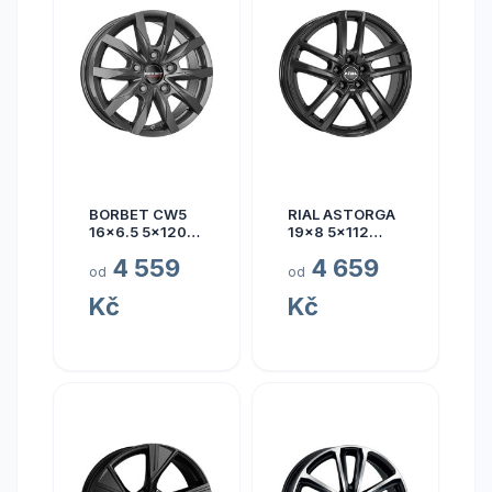
BORBET CW5
RIAL ASTORGA
16x6.5 5x120
19x8 5x112
ET60
ET45
4 559
4 659
od
od
Kč
Kč