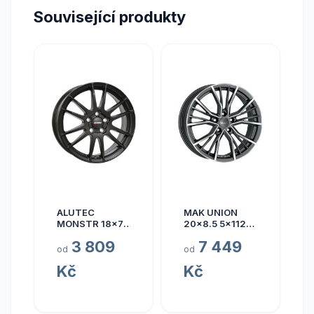
Související produkty
ALUTEC
MAK UNION
MONSTR 18x7.5
20x8.5 5x112
5x112 ET45
ET40
3 809
7 449
od
od
Kč
Kč