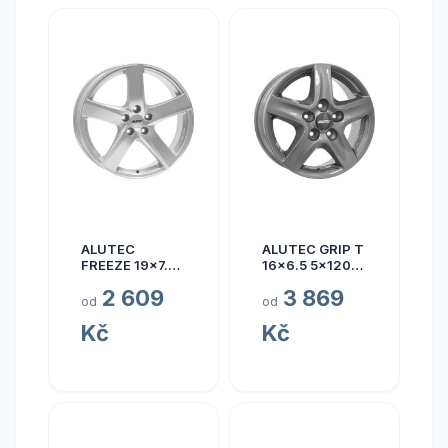
ALUTEC
ALUTEC GRIP T
FREEZE 19x7.5
16x6.5 5x120
5x110 ET40
ET50
2 609
3 869
od
od
Kč
Kč