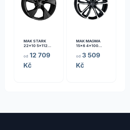
MAK STARK
MAK MAGMA
22x10 5x112
15x6 4x100
ET17
ET40
12 709
3 509
od
od
Kč
Kč