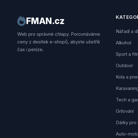
KATEGOR
FMAN.cz
Nářadí a d
Web pro správné chlapy. Porovnáváme
ceny z desítek e-shopů, abyste ušetřili
Alkohol
čas i peníze.
Sport a fi
Sledujte nás
Outdoor
Kola a pne
Karavanin
Tech a ga
Grilování
Dárky pro
Auto-mot