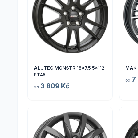
ALUTEC MONSTR 18x7.5 5x112
MAK 
ET45
7
od
3 809 Kč
od