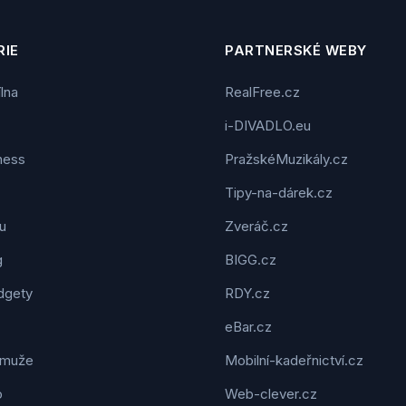
IE
PARTNERSKÉ WEBY
ílna
RealFree.cz
i-DIVADLO.eu
tness
PražskéMuzikály.cz
Tipy-na-dárek.cz
u
Zveráč.cz
g
BIGG.cz
dgety
RDY.cz
eBar.cz
 muže
Mobilní-kadeřnictví.cz
o
Web-clever.cz