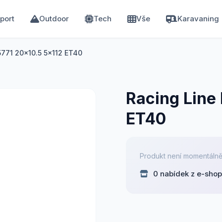
port
Outdoor
Tech
Vše
Karavaning
5771 20x10.5 5x112 ET40
Racing Line
ET40
Produkt není momentálně
0 nabídek z e-sho