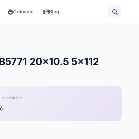
Grilování
Blog
 B5771 20x10.5 5x112
 v nabídce
pů