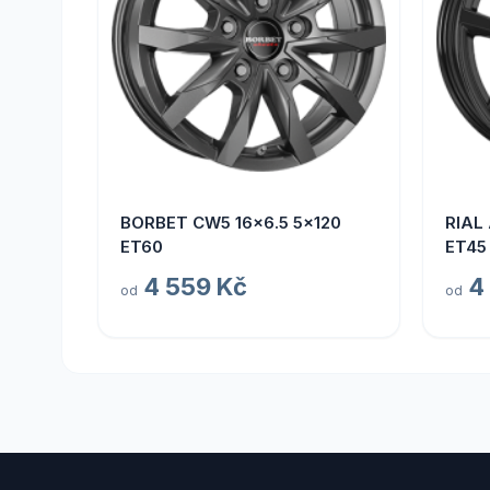
BORBET CW5 16x6.5 5x120
RIAL
ET60
ET45
4 559 Kč
4
od
od