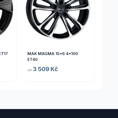
ET17
MAK MAGMA 15x6 4x100
ET40
3 509 Kč
od