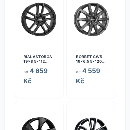
RIAL ASTORGA
BORBET CW5
19x8 5x112
16x6.5 5x120
ET45
ET60
4 659
4 559
od
od
Kč
Kč