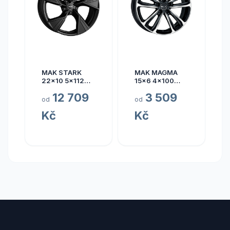
MAK STARK
MAK MAGMA
22x10 5x112
15x6 4x100
ET17
ET40
12 709
3 509
od
od
Kč
Kč