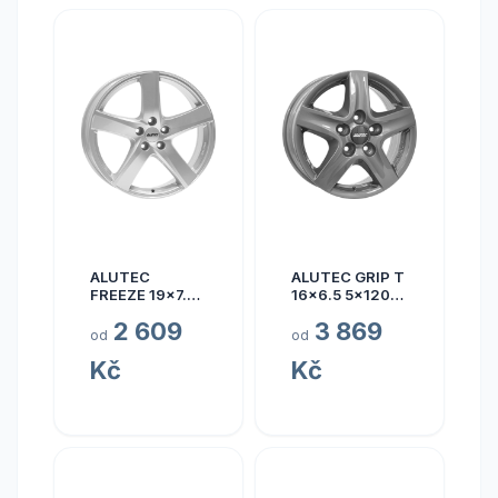
ALUTEC
ALUTEC GRIP T
FREEZE 19x7.5
16x6.5 5x120
5x110 ET40
ET50
2 609
3 869
od
od
Kč
Kč