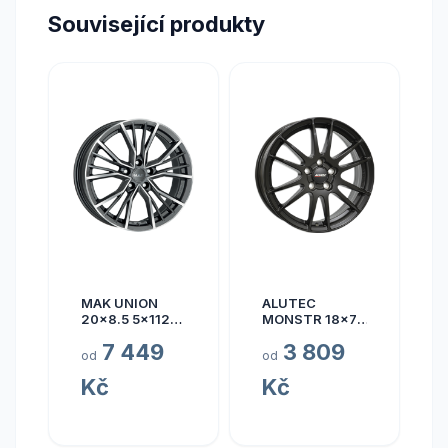
Související produkty
MAK UNION
ALUTEC
20x8.5 5x112
MONSTR 18x7.5
ET40
5x112 ET45
7 449
3 809
od
od
Kč
Kč