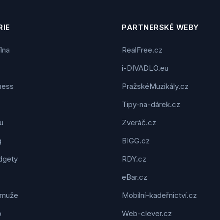
IE
PARTNERSKÉ WEBY
ílna
RealFree.cz
i-DIVADLO.eu
tness
PražskéMuzikály.cz
Tipy-na-dárek.cz
u
Zveráč.cz
g
BIGG.cz
dgety
RDY.cz
eBar.cz
 muže
Mobilní-kadeřnictví.cz
o
Web-clever.cz