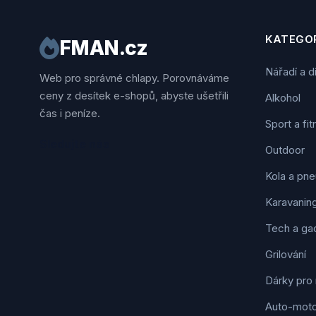
KATEGOR
FMAN.cz
Nářadí a d
Web pro správné chlapy. Porovnáváme
ceny z desítek e-shopů, abyste ušetřili
Alkohol
čas i peníze.
Sport a fi
Sledujte nás
Outdoor
Kola a pne
Karavanin
Tech a ga
Grilování
Dárky pro
Auto-mot