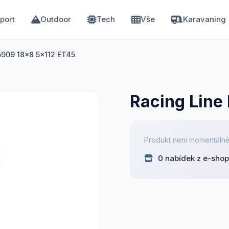
port
Outdoor
Tech
Vše
Karavaning
5909 18x8 5x112 ET45
Racing Line
Produkt není momentálně
0 nabídek z e-sho