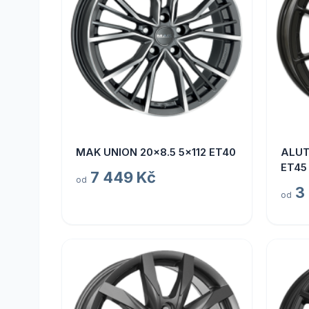
MAK UNION 20x8.5 5x112 ET40
ALUT
ET45
7 449 Kč
od
3
od