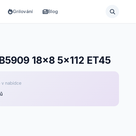
Grilování
Blog
 B5909 18x8 5x112 ET45
 v nabídce
pů