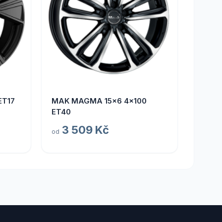
ET17
MAK MAGMA 15x6 4x100
ET40
3 509 Kč
od