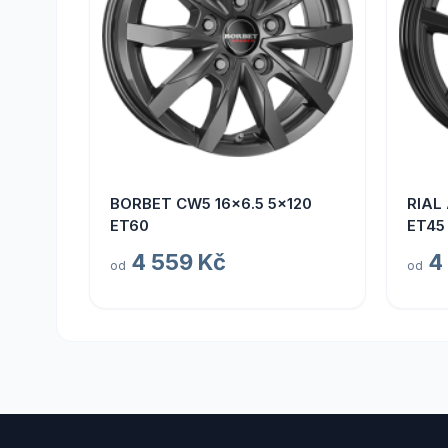
BORBET CW5 16x6.5 5x120
RIAL
ET60
ET45
4 559 Kč
4
od
od