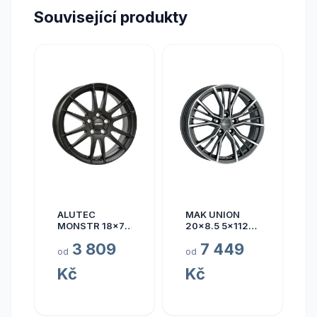
Související produkty
ALUTEC
MAK UNION
MONSTR 18x7.5
20x8.5 5x112
5x112 ET45
ET40
3 809
7 449
od
od
Kč
Kč