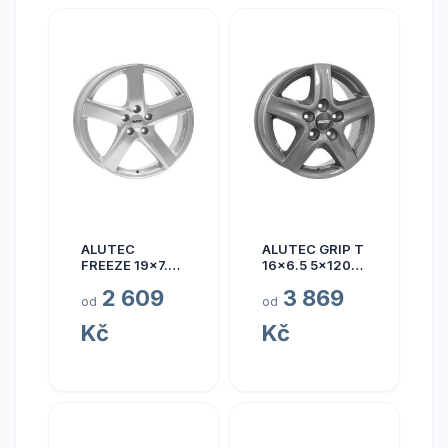
ALUTEC
ALUTEC GRIP T
FREEZE 19x7.5
16x6.5 5x120
5x110 ET40
ET50
2 609
3 869
od
od
Kč
Kč