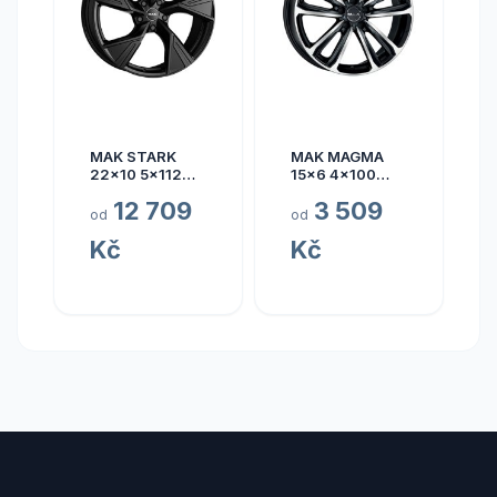
MAK STARK
MAK MAGMA
22x10 5x112
15x6 4x100
ET17
ET40
12 709
3 509
od
od
Kč
Kč