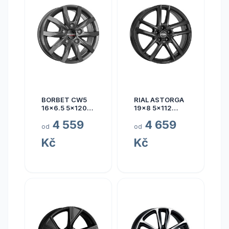
BORBET CW5
RIAL ASTORGA
16x6.5 5x120
19x8 5x112
ET60
ET45
4 559
4 659
od
od
Kč
Kč