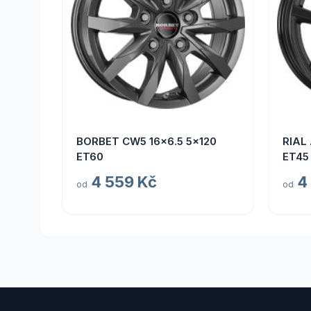
BORBET CW5 16x6.5 5x120
RIAL
ET60
ET45
4 559 Kč
4
od
od