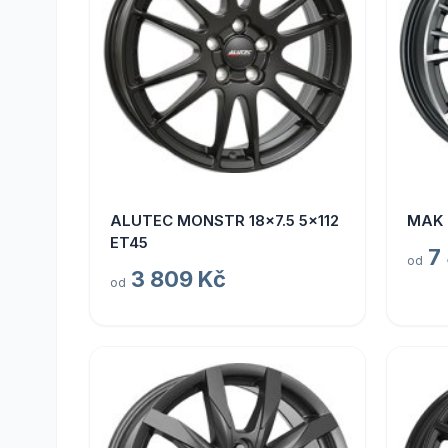
ALUTEC MONSTR 18x7.5 5x112
MAK 
ET45
7
od
3 809 Kč
od