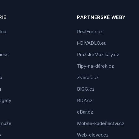
IE
PARTNERSKÉ WEBY
ílna
RealFree.cz
i-DIVADLO.eu
tness
PražskéMuzikály.cz
Tipy-na-dárek.cz
u
Zveráč.cz
g
BIGG.cz
dgety
RDY.cz
eBar.cz
 muže
Mobilní-kadeřnictví.cz
o
Web-clever.cz