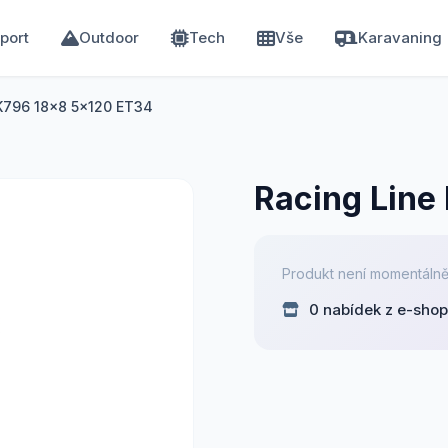
port
Outdoor
Tech
Vše
Karavaning
K796 18x8 5x120 ET34
Racing Line
Produkt není momentálně
0 nabídek z e-sho