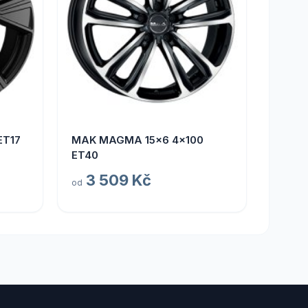
ET17
MAK MAGMA 15x6 4x100
ET40
3 509 Kč
od