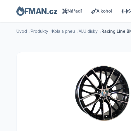
FMAN.cz
Nářadí
Alkohol
S
Úvod
Produkty
Kola a pneu
ALU disky
Racing Line B