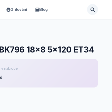
Grilování
Blog
 BK796 18x8 5x120 ET34
 v nabídce
pů