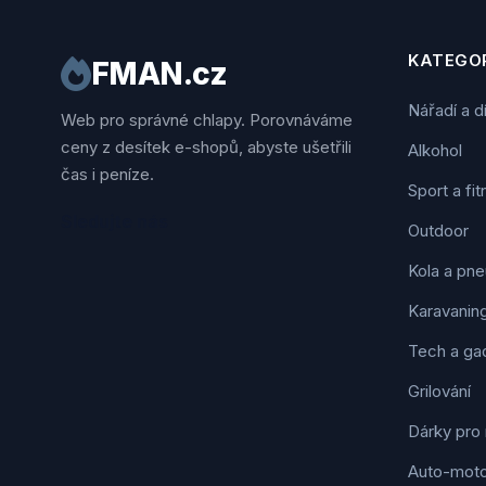
KATEGOR
FMAN.cz
Nářadí a d
Web pro správné chlapy. Porovnáváme
ceny z desítek e-shopů, abyste ušetřili
Alkohol
čas i peníze.
Sport a fi
Sledujte nás
Outdoor
Kola a pne
Karavanin
Tech a ga
Grilování
Dárky pro
Auto-mot