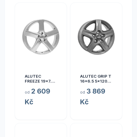
ALUTEC
ALUTEC GRIP T
FREEZE 19x7.5
16x6.5 5x120
5x110 ET40
ET50
2 609
3 869
od
od
Kč
Kč