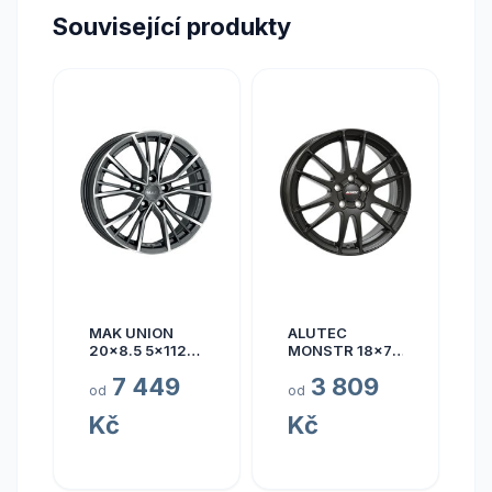
Související produkty
MAK UNION
ALUTEC
20x8.5 5x112
MONSTR 18x7.5
ET40
5x112 ET45
7 449
3 809
od
od
Kč
Kč