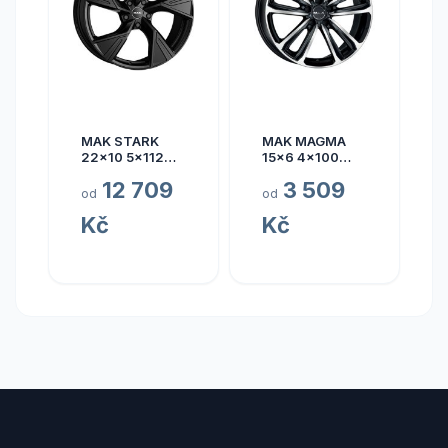
MAK STARK
MAK MAGMA
22x10 5x112
15x6 4x100
ET17
ET40
12 709
3 509
od
od
Kč
Kč