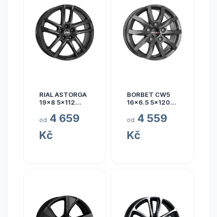
RIAL ASTORGA
BORBET CW5
19x8 5x112
16x6.5 5x120
ET45
ET60
4 659
4 559
od
od
Kč
Kč