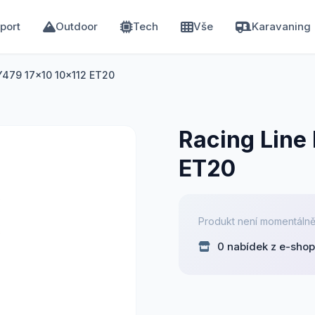
port
Outdoor
Tech
Vše
Karavaning
Y479 17x10 10x112 ET20
Racing Line
ET20
Produkt není momentálně
0 nabídek z e-sho