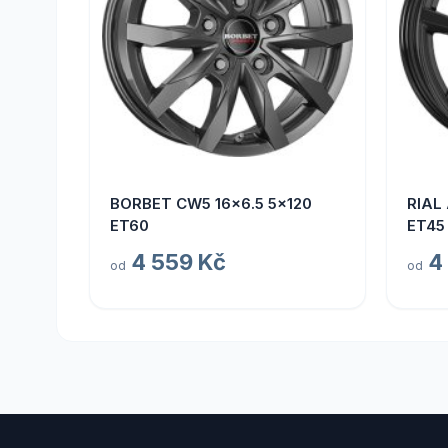
BORBET CW5 16x6.5 5x120
RIAL
ET60
ET45
4 559 Kč
4
od
od