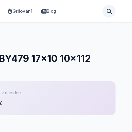
Grilování
Blog
 BY479 17x10 10x112
 v nabídce
pů