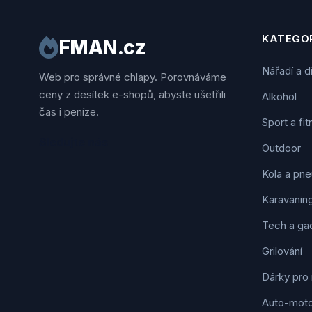
KATEGOR
FMAN.cz
Nářadí a d
Web pro správné chlapy. Porovnáváme
ceny z desítek e-shopů, abyste ušetřili
Alkohol
čas i peníze.
Sport a fi
Sledujte nás
Outdoor
Kola a pne
Karavanin
Tech a ga
Grilování
Dárky pro
Auto-mot