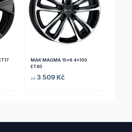
ET17
MAK MAGMA 15x6 4x100
ET40
3 509 Kč
od