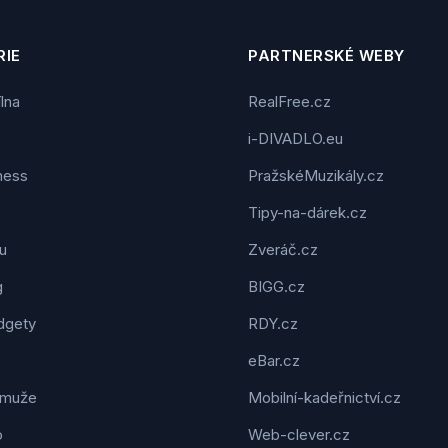
IE
PARTNERSKÉ WEBY
ílna
RealFree.cz
i-DIVADLO.eu
tness
PražskéMuzikály.cz
Tipy-na-dárek.cz
u
Zveráč.cz
g
BIGG.cz
dgety
RDY.cz
eBar.cz
 muže
Mobilní-kadeřnictví.cz
o
Web-clever.cz