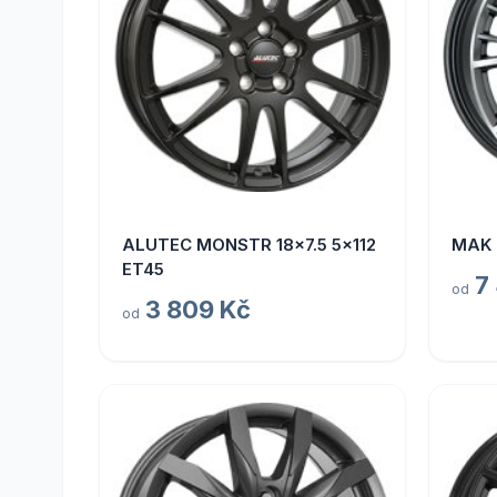
ALUTEC MONSTR 18x7.5 5x112
MAK 
ET45
7
od
3 809 Kč
od