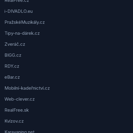
RealFree.cz
i-DIVADLO.eu
PražskéMuzikály.cz
Tipy-na-dárek.cz
Zveráč.cz
BIGG.cz
RDY.cz
eBar.cz
Mobilní-kadeřnictví.cz
Web-clever.cz
RealFree.sk
Kvízov.cz
Karavaning.net