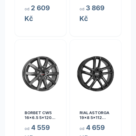
5x110 ET40
ET50
2 609
3 869
od
od
Kč
Kč
BORBET CW5
RIAL ASTORGA
16x6.5 5x120
19x8 5x112
ET60
ET45
4 559
4 659
od
od