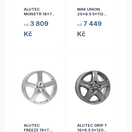
ALUTEC
MAK UNION
MONSTR 18x7.5
20x8.5 5x112
5x112 ET45
ET40
3 809
7 449
od
od
Kč
Kč
ALUTEC
ALUTEC GRIP T
FREEZE 19x7.5
16x6.5 5x120