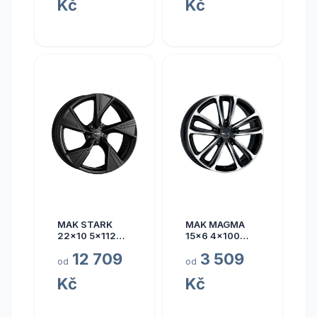
Kč
Kč
MAK STARK
MAK MAGMA
22x10 5x112
15x6 4x100
ET17
ET40
12 709
3 509
od
od
Kč
Kč