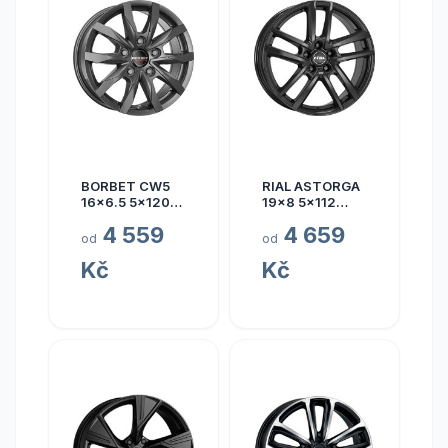
BORBET CW5
RIAL ASTORGA
16x6.5 5x120
19x8 5x112
ET60
ET45
4 559
4 659
od
od
Kč
Kč