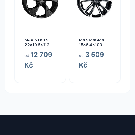
MAK STARK
MAK MAGMA
22x10 5x112
15x6 4x100
ET17
ET40
12 709
3 509
od
od
Kč
Kč