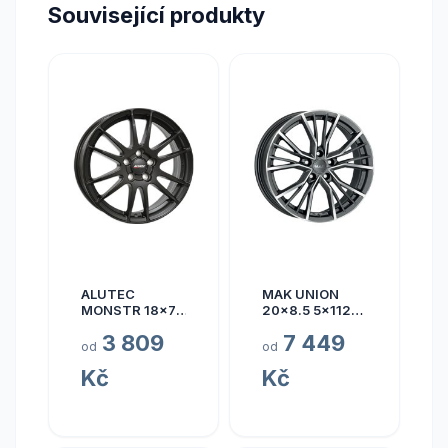
Související produkty
ALUTEC
MAK UNION
MONSTR 18x7.5
20x8.5 5x112
5x112 ET45
ET40
3 809
7 449
od
od
Kč
Kč