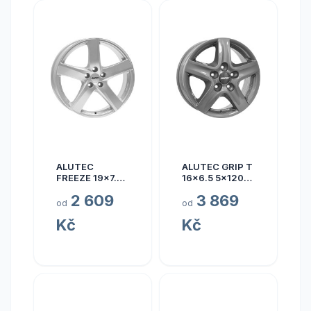
ALUTEC
ALUTEC GRIP T
FREEZE 19x7.5
16x6.5 5x120
5x110 ET40
ET50
2 609
3 869
od
od
Kč
Kč