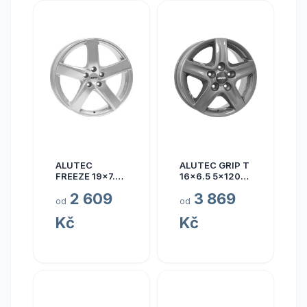
ALUTEC
ALUTEC GRIP T
FREEZE 19x7.5
16x6.5 5x120
5x110 ET40
ET50
2 609
3 869
od
od
Kč
Kč