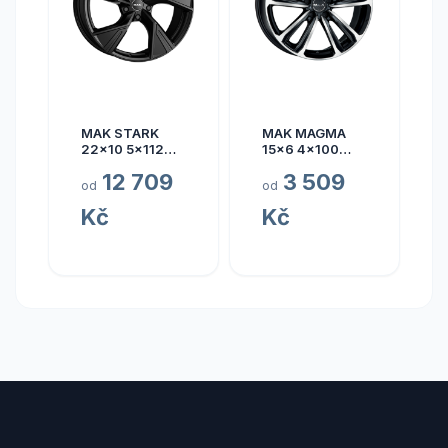
MAK STARK
MAK MAGMA
22x10 5x112
15x6 4x100
ET17
ET40
12 709
3 509
od
od
Kč
Kč