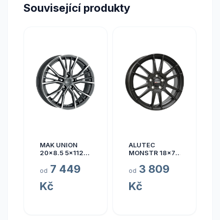
Související produkty
MAK UNION
ALUTEC
20x8.5 5x112
MONSTR 18x7.5
ET40
5x112 ET45
7 449
3 809
od
od
Kč
Kč