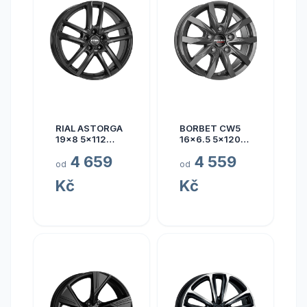
RIAL ASTORGA
BORBET CW5
19x8 5x112
16x6.5 5x120
ET45
ET60
4 659
4 559
od
od
Kč
Kč