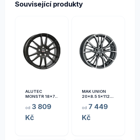
Související produkty
ALUTEC
MAK UNION
MONSTR 18x7.5
20x8.5 5x112
5x112 ET45
ET40
3 809
7 449
od
od
Kč
Kč