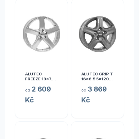
ALUTEC
ALUTEC GRIP T
FREEZE 19x7.5
16x6.5 5x120
5x110 ET40
ET50
2 609
3 869
od
od
Kč
Kč