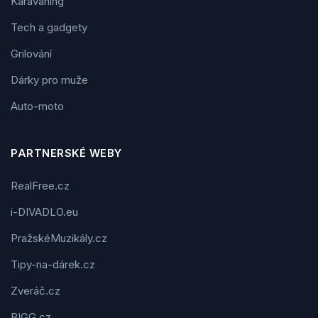
Karavaning
Tech a gadgety
Grilování
Dárky pro muže
Auto-moto
PARTNERSKÉ WEBY
RealFree.cz
i-DIVADLO.eu
PražskéMuzikály.cz
Tipy-na-dárek.cz
Zveráč.cz
BIGG.cz