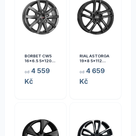
BORBET CW5
RIAL ASTORGA
16x6.5 5x120
19x8 5x112
ET60
ET45
4 559
4 659
od
od
Kč
Kč