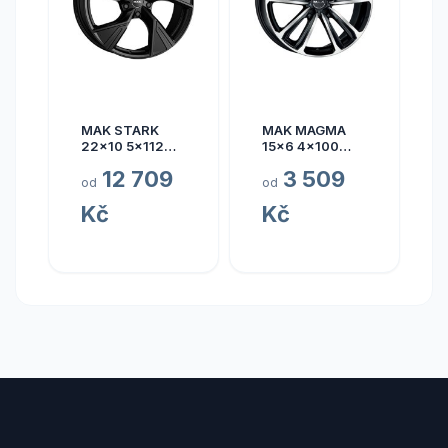
MAK STARK
MAK MAGMA
22x10 5x112
15x6 4x100
ET17
ET40
12 709
3 509
od
od
Kč
Kč