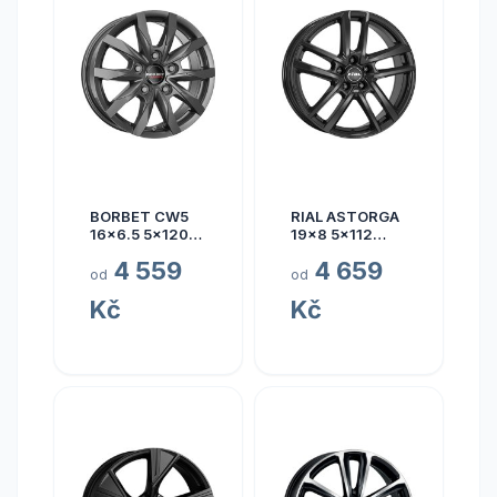
BORBET CW5
RIAL ASTORGA
16x6.5 5x120
19x8 5x112
ET60
ET45
4 559
4 659
od
od
Kč
Kč