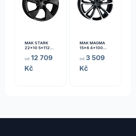
MAK STARK
MAK MAGMA
22x10 5x112
15x6 4x100
ET17
ET40
12 709
3 509
od
od
Kč
Kč