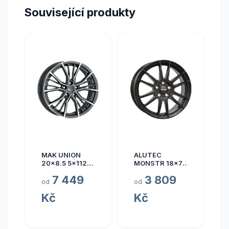
Související produkty
MAK UNION
ALUTEC
20x8.5 5x112
MONSTR 18x7.5
ET40
5x112 ET45
7 449
3 809
od
od
Kč
Kč