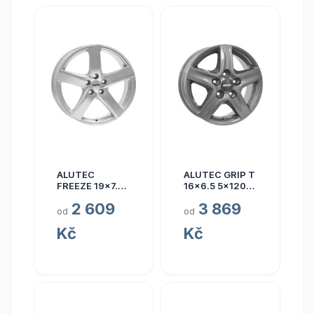
ALUTEC
ALUTEC GRIP T
FREEZE 19x7.5
16x6.5 5x120
5x110 ET40
ET50
2 609
3 869
od
od
Kč
Kč