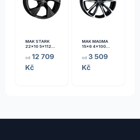
MAK STARK
MAK MAGMA
22x10 5x112
15x6 4x100
ET17
ET40
12 709
3 509
od
od
Kč
Kč