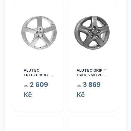
ALUTEC
ALUTEC GRIP T
FREEZE 19x7.5
16x6.5 5x120
5x110 ET40
ET50
2 609
3 869
od
od
Kč
Kč