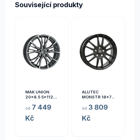
Související produkty
MAK UNION
ALUTEC
20x8.5 5x112
MONSTR 18x7.5
ET40
5x112 ET45
7 449
3 809
od
od
Kč
Kč