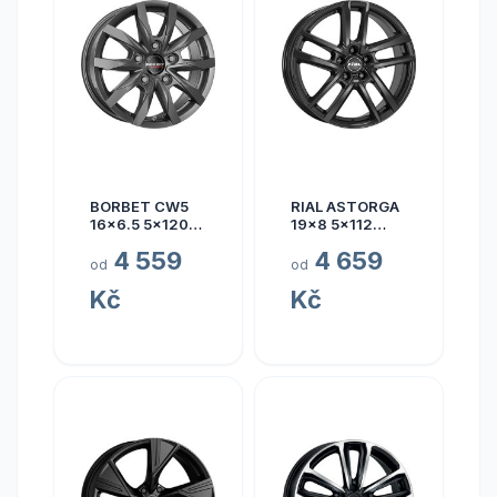
BORBET CW5
RIAL ASTORGA
16x6.5 5x120
19x8 5x112
ET60
ET45
4 559
4 659
od
od
Kč
Kč