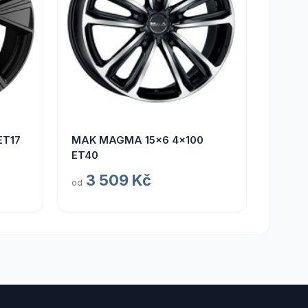
ET17
MAK MAGMA 15x6 4x100
ET40
3 509 Kč
od