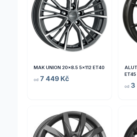
MAK UNION 20x8.5 5x112 ET40
ALUT
ET45
7 449 Kč
od
3
od