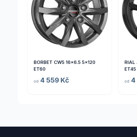
BORBET CW5 16x6.5 5x120
RIAL
ET60
ET45
4 559 Kč
4
od
od