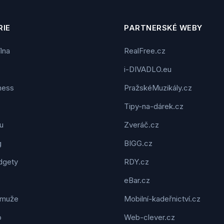
IE
PARTNERSKÉ WEBY
ílna
RealFree.cz
i-DIVADLO.eu
tness
PražskéMuzikály.cz
Tipy-na-dárek.cz
u
Zveráč.cz
g
BIGG.cz
dgety
RDY.cz
eBar.cz
 muže
Mobilní-kadeřnictví.cz
o
Web-clever.cz