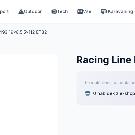
port
Outdoor
Tech
Vše
Karavaning
5493 19x8.5 5x112 ET32
Racing Line
Produkt není momentálně
0 nabídek z e-sho