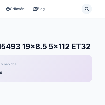
Grilování
Blog
 I5493 19x8.5 5x112 ET32
 v nabídce
pů