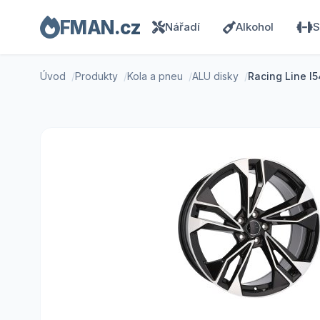
FMAN.cz
Nářadí
Alkohol
S
Úvod
Produkty
Kola a pneu
ALU disky
Racing Line I