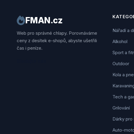
KATEGOR
FMAN.cz
Nářadí a d
Web pro správné chlapy. Porovnáváme
ceny z desítek e-shopů, abyste ušetřili
Alkohol
čas i peníze.
Sport a fi
Sledujte nás
Outdoor
Kola a pne
Karavanin
Tech a ga
Grilování
Dárky pro
Auto-mot